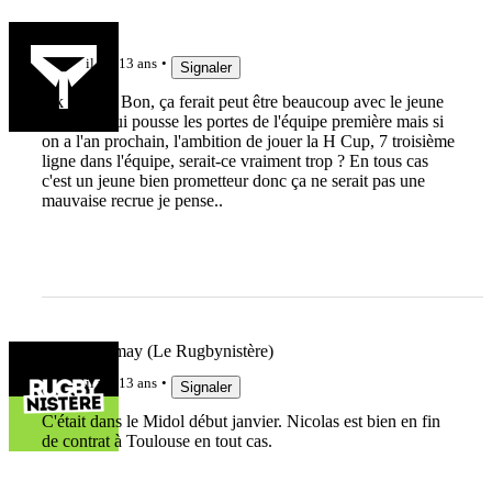
Trou-Duc
il y a 13 ans
Signaler
Ok merci ! Bon, ça ferait peut être beaucoup avec le jeune
Galletier qui pousse les portes de l'équipe première mais si
on a l'an prochain, l'ambition de jouer la H Cup, 7 troisième
ligne dans l'équipe, serait-ce vraiment trop ? En tous cas
c'est un jeune bien prometteur donc ça ne serait pas une
mauvaise recrue je pense..
Riwan Demay (Le Rugbynistère)
il y a 13 ans
Signaler
C'était dans le Midol début janvier. Nicolas est bien en fin
de contrat à Toulouse en tout cas.