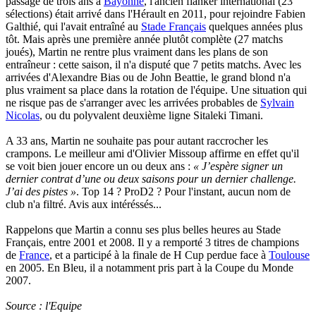
passage de trois ans à
Bayonne
, l'ancien flanker international (23
sélections) était arrivé dans l'Hérault en 2011, pour rejoindre Fabien
Galthié, qui l'avait entraîné au
Stade Français
quelques années plus
tôt. Mais après une première année plutôt complète (27 matchs
joués), Martin ne rentre plus vraiment dans les plans de son
entraîneur : cette saison, il n'a disputé que 7 petits matchs. Avec les
arrivées d'Alexandre Bias ou de John Beattie, le grand blond n'a
plus vraiment sa place dans la rotation de l'équipe. Une situation qui
ne risque pas de s'arranger avec les arrivées probables de
Sylvain
Nicolas
, ou du polyvalent deuxième ligne Sitaleki Timani.
A 33 ans, Martin ne souhaite pas pour autant raccrocher les
crampons. Le meilleur ami d'Olivier Missoup affirme en effet qu'il
se voit bien jouer encore un ou deux ans :
« J’espère signer un
dernier contrat d’une ou deux saisons pour un dernier challenge.
J’ai des pistes »
. Top 14 ? ProD2 ? Pour l'instant, aucun nom de
club n'a filtré. Avis aux intéréssés...
Rappelons que Martin a connu ses plus belles heures au Stade
Français, entre 2001 et 2008. Il y a remporté 3 titres de champions
de
France
, et a participé à la finale de H Cup perdue face à
Toulouse
en 2005. En Bleu, il a notamment pris part à la Coupe du Monde
2007.
Source : l'Equipe