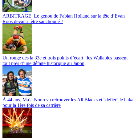
ARBITRAGE. Le genou de Fabian Holland sur la tête d’Evan
Roos devait-il être sanctionné ?
Un rouge dès la 33e et trois points d’écart : les Wallabies passent
tout près d’une défaite historique au Japon
À 44 ans, Ma’a Nonu va retrouver les All Blacks et ''défier'' le haka
pour la 1ère fois de sa carrière