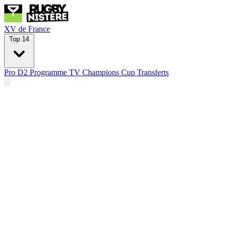
XV de France
Top 14
Pro D2
Programme TV
Champions Cup
Transferts