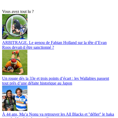
Vous avez tout lu ?
ARBITRAGE. Le genou de Fabian Holland sur la tête d’Evan
Roos devait-il être sanctionné ?
Un rouge dès la 33e et trois points d’écart : les Wallabies passent
tout près d’une défaite historique au Japon
À 44 ans, Ma’a Nonu va retrouver les All Blacks et ''défier'' le haka