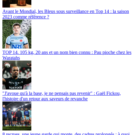
Avant le Mondial, les Bleus sous surveillance en Top 14 : la saison
2023 comme référence ?
TOP 14. 105 kg, 20 ans et un nom bien connu : Pau pioche chez les
Waratahs
"J'avoue qu'à la base, je ne pensais pas revenir" : Gaël Fickou,
l'histoire d'un retour aux saveurs de revanche
8 recrues, une jeune garde qui monte, des cadres prolongés : à quoi