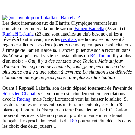
Les deux internationaux du Biarritz Olympique verront leurs
contrats se terminer à la fin de saison.
Fabien Barcella
(28 ans) et
Raphaël Lakafia
(23 ans) sont attachés au club basque qui les a
révélés à haut-niveau, mais les
résultats
médiocres les poussent à
regarder ailleurs. Les deux joueurs ne manquent pas de sollicitations,
à l'image de Fabien Barcella. L'ancien pilier d'Auch a reconnu dans
Sud-Ouest
qu'il avait visité les installations du
RC Toulon
il y a plus
d'un mois : «
Oui, il y a des contacts avec Toulon. Mais au jour
d'aujourd'hui, si j'ai eu des contacts, voilà, je ne peux pas en dire
plus parce qu'il y a une saison à terminer. La situation s'est débridée
clairement, mais je ne peux pas en dire plus sur la situation
».
Quant à Raphaël Lakafia, son destin dépend fortement de l'avenir de
Sébastien Chabal
. « Caveman » est actuellement en négociations
avec le
Racing
, mais Jacky Lorenzetti veut lui baisser le salaire. Si
les deux parties ne trouvent pas un terrain d'entente, c'est le n°8
biarrot qui pourrait débarquer en terre francilienne. Le RC Toulon
ne serait pas insensible non plus au profil du jeune international
français. Les prochains résultats du
BO
pourraient être décisifs dans
les choix des deux joueurs...