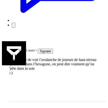
jujudethil
il y a 1 mois
Signaler
Quel plaisir de voir l’avalanche de joueurs de haut niveau
que l’on a dans l’hexagone, on peut dire vraiment qu’on
'pète dans la soie
:-)