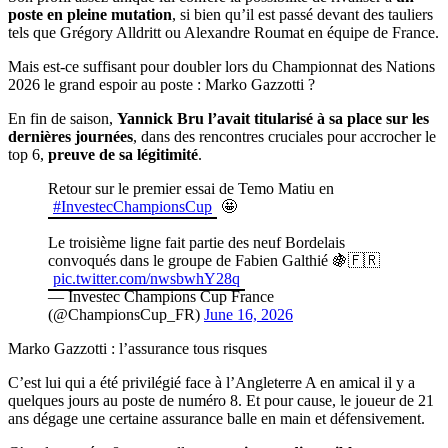
poste en pleine mutation
, si bien qu’il est passé devant des tauliers
tels que Grégory Alldritt ou Alexandre Roumat en équipe de France.
Mais est-ce suffisant pour doubler lors du Championnat des Nations
2026 le grand espoir au poste : Marko Gazzotti ?
En fin de saison,
Yannick Bru l’avait titularisé à sa place sur les
dernières journées
, dans des rencontres cruciales pour accrocher le
top 6,
preuve de sa légitimité
.
Retour sur le premier essai de Temo Matiu en
#InvestecChampionsCup
🤩
Le troisième ligne fait partie des neuf Bordelais
convoqués dans le groupe de Fabien Galthié 🍇🇫🇷
pic.twitter.com/nwsbwhY28q
— Investec Champions Cup France
(@ChampionsCup_FR)
June 16, 2026
Marko Gazzotti : l’assurance tous risques
C’est lui qui a été privilégié face à l’Angleterre A en amical il y a
quelques jours au poste de numéro 8. Et pour cause, le joueur de 21
ans dégage une certaine assurance balle en main et défensivement.