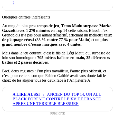
?
Quelques chiffres intéréssants
Au rang du plus gros
temps de jeu
,
Temo Matiu surpasse Marko
Gazzotti
avec
1 270 minutes
en Top 14 cette saison. Blessé, l’ex-
Grenoblois n’a pas pour autant démérité, affichant un
meilleur taux
de plaquage réussi
(
88 % contre 77 % pour Matiu
) et un
plus
grand nombre d’essais marqués avec 4 unités.
Mais dans le jeu courant, c’est le fils de Légi Matiu qui surpasse de
loin son homologue :
705 mètres ballons en main, 35 défenseurs
battus et 2 passes décisives
.
Bref, deux registres : l’un plus travailleur, l’autre plus offensif, et
c’est pour cette raison que Fabien Galthié avait sans doute fait le
choix de les aligner tous les deux face à l’Angleterre A.
ANCIEN DU TOP 14, UN ALL
BLACK FORFAIT CONTRE LE XV DE FRANCE
APRÈS UNE TERRIBLE BLESSURE