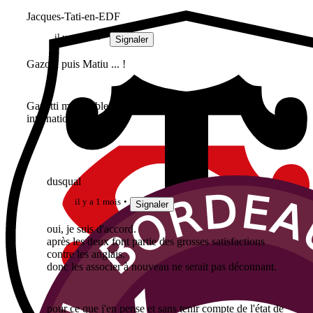
Jacques-Tati-en-EDF
il y a 1 mois
Signaler
Gazotti puis Matiu ... !
Gazotti me semble un peu plus mature au niveau
international.
dusqual
il y a 1 mois
Signaler
oui, je suis d'accord.
après les deux font partie des grosses satisfactions
contre les anglais.
donc les associer à nouveau ne serait pas déconnant.
pour ce que j'en pense et sans tenir compte de l'état de