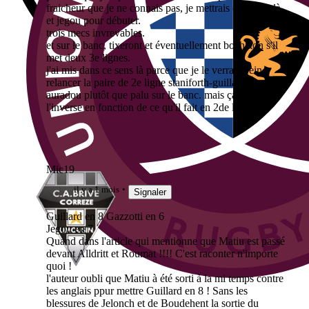
fraicheur que je ne connais pas, je mettrais ces deux là
et jegou pour débuter.
trois mecs invrevables.
et sur le banc, tixeront et éventuellement bochaton s'il
met deux 3e lignes.
j'ai mis dans ce sens là parce que je le verrais bein
relancer la paire de 2e ligne staniforth-guillard avec
auradou plutôt que palu sur le banc. mais ça peut être
l'inverse en fonction de ce qu'il fait en 2de ligne.
Mic19
il y a 1 mois
Signaler
Guillard en 8 Gazzotti en 6
Jegou en 7
Quand dans l'article qui mentionne que Matiu est passé
devant Alldritt et Roumat !!!! C'est raconter n'importe
quoi !
l'auteur oubli que Matiu à été sorti à la mi temps contre
les anglais ppur mettre Guillard en 8 ! Sans les
blessures de Jelonch et de Boudehent la sortie du