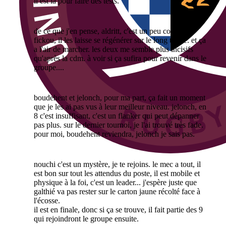
il est là pour faire des tests.
de ce que j'en pense, aldritt, c'est un peu comme
fickou, il les laisse se régénérer sur le long terme. et ça
a l'air de marcher. les deux me semble plus incisifs
qu'après la cdm. à voir si ça sufira pour revenir dans le
groupe....
boudehent et jelonch, pour ma part, ça fait un moment
que je les ai pas vus à leur meilleur niveau. jelonch, en
8 c'est insuffisant, c'est un flanker qui peut dépanner
pas plus. sur le dernier tournoi, je l'ai trouvé très fade.
pour moi, boudehent reviendra, jelonch je sais pas.
nouchi c'est un mystère, je te rejoins. le mec a tout, il
est bon sur tout les attendus du poste, il est mobile et
physique à la foi, c'est un leader... j'espère juste que
galthié va pas rester sur le carton jaune récolté face à
l'écosse.
il est en finale, donc si ça se trouve, il fait partie des 9
qui rejoindront le groupe ensuite.