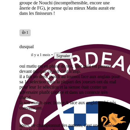
groupe de Nouchi (incompréhensible, encore une
ânerie de FG), je pense qu'au mieux Matiu aurait ete
dans les finisseurs !
👍 1
dusqual
il y a 1 mois
Signaler
oui matiu est en phase de test. dire qu'il est passeé
devant qui que ce soit c'est n'imp.
il a fait un demi match au tournoi face aux anglais pour
sa 1e selection mais la plupart des joueurs ont du mal
pour leur 1e sélection et la sienne était contre un
adversaire plutôt coriace et dans un contexte très
chaud.
là son match avec france A face aux anglais a été très
convaincant.
après, ce championnat des nations, c'est une tournée +