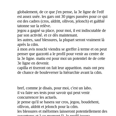
globalement, de ce que j'en pense, la 3e ligne de l'edf
est assez usée. les gars ont 30 piges passées pour ce qui
est des cadres (cros, aldritt, ollivon, jelonch) et galthié
tatonne sur la relève.
jegou a gagné sa place, pour moi, il est indiscutable de
par son activité. et ce dès maintenant.
les autres, sauf blessures, la plupart seront vraiment là
après la cdm.
à mon avis nouchi viendra se greffer à terme et on peut
penser que gazzotti a le profil pour venir au centre de
la 3e ligne. matiu est pour moi un potentiel 4e de cette
3e ligne en devenir.
capilla et tixeront on fait leur apparition. mais ont peu
de chance de bouleverser la hiérarchie avant la cdm.
bref, comme je disais, pour moi, c'est un labo.
il va faire ses tests pour savoir qui peut venir
concurrencer les actuels.
je pense qu'il se basera sur cros, jegou, boudehent,
ollivon, aldritt et jelonch pour la cdm.
les blessures et méformes laisseront potentiellement des
ouvertures et à ce moment là, le profil jouera