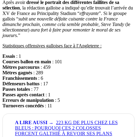
Après avoir
dressé le portrait des différentes faillites de sa
sélection
, la rédaction galloise a indiqué qu’elle trouvait l’arrivée du
XV de France au Principality Stadium “
effrayante
”. Si le groupe
gallois “
subit une nouvelle défaite cuisante contre la France
dimanche prochain, comme cela semble probable, Steve Tandy
(le
sélectionneur)
aura fort à faire pour remonter le moral de ses
joueurs.
”
Statistiques offensives galloises face à l'Angleterre :
Essais
: 1
Courses ballon en main
: 101
Mètres parcourus
: 459
Mètres gagnés
: 289
Franchissements
: 6
Défenseurs battus
: 17
Passes totales
: 77
Passes après contact
: 1
Erreurs de manipulation
: 5
Turnovers concédés
: 11
223 KG DE PLUS CHEZ LES
BLEUS : POURQUOI CES 2 COLOSSES
FORCENT GALTHIÉ À REVOIR SES PLANS