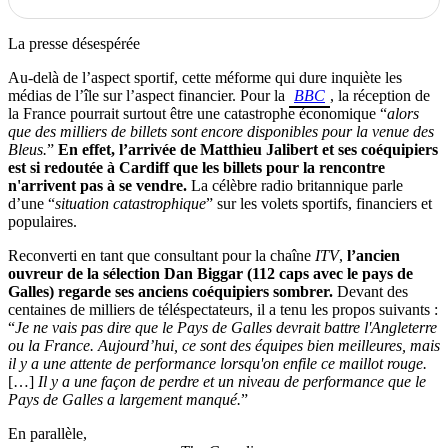
La presse désespérée
Au-delà de l’aspect sportif, cette méforme qui dure inquiète les
médias de l’île sur l’aspect financier. Pour la
BBC
, la réception de
la France pourrait surtout être une catastrophe économique “
alors
que des milliers de billets sont encore disponibles pour la venue des
Bleus.
”
En effet, l’arrivée de Matthieu Jalibert et ses coéquipiers
est si redoutée à Cardiff que les billets pour la rencontre
n'arrivent pas à se vendre.
La célèbre radio britannique parle
d’une “
situation catastrophique
” sur les volets sportifs, financiers et
populaires.
Reconverti en tant que consultant pour la chaîne
ITV
,
l’ancien
ouvreur de la sélection Dan Biggar (112 caps avec le pays de
Galles) regarde ses anciens coéquipiers sombrer.
Devant des
centaines de milliers de téléspectateurs, il a tenu les propos suivants :
“
Je ne vais pas dire que le Pays de Galles devrait battre l'Angleterre
ou la France. Aujourd’hui, ce sont des équipes bien meilleures, mais
il y a une attente de performance lorsqu'on enfile ce maillot rouge.
[…]
Il y a une façon de perdre et un niveau de performance que le
Pays de Galles a largement manqué.
”
En parallèle,