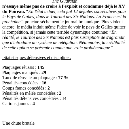
The Guardian
n’essaye même pas de croire à l’exploit et condamne déjà le XV
du Poireau.
“
En l'état actuel, cela fait 12 défaites consécutives pour
le Pays de Galles, dans le Tournoi des Six Nations. La France est la
prochaine
”, ponctue sèchement le journal britannique. Plus violent
encore, le média induit même l’idée de voir le pays de Galles quitter
la compétition, si jamais cette terrible dynamique continue: “
En
réalité, le Tournoi des Six Nations est plus susceptible de s'agrandir
que d'introduire un système de relégation. Néanmoins, la crédibilité
de cette option se présente comme une vraie problématique.
”
Statistisques défensives et discipline :
Plaquages réussis :
145
Plaquages manqués :
29
Taux de réussite au plaquage :
77 %
Pénalités concédées :
16
Coups francs concédés :
2
Pénalités en mêlée concédées :
2
Pénalités défensives concédées :
14
Cartons jaunes :
4
Une chute brutale