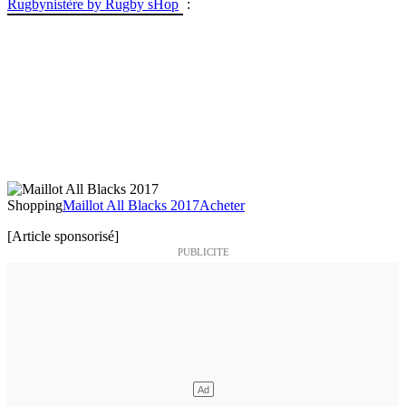
Rugbynistère by Rugby sHop
:
Shopping
Maillot All Blacks 2017
Acheter
[Article sponsorisé]