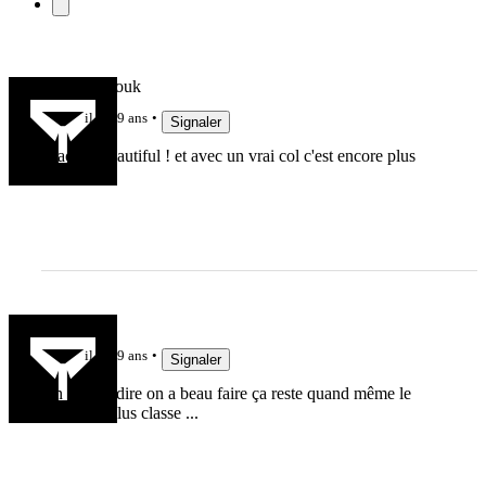
Bachibouzouk
il y a 9 ans
Signaler
Black is beautiful ! et avec un vrai col c'est encore plus
coool…
Rchyères
il y a 9 ans
Signaler
On a beau dire on a beau faire ça reste quand même le
maillot le plus classe ...