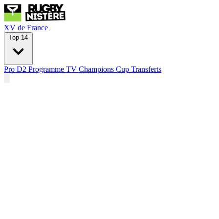
XV de France
Top 14
Pro D2
Programme TV
Champions Cup
Transferts