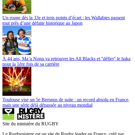
Un rouge dès la 33e et trois points d’écart : les Wallabies passent
tout près d’une défaite historique au Japon
À 44 ans, Ma’a Nonu va retrouver les All Blacks et ''défier'' le haka
pour la 1ère fois de sa carrière
Toulouse vise un 5e Brennus de suite : un record absolu en France,
mais une série déjà dépassée au niveau mondial
Site du ministère du RUGBY
Le Rugbynistere est un site de Rugby leader en France, créé par