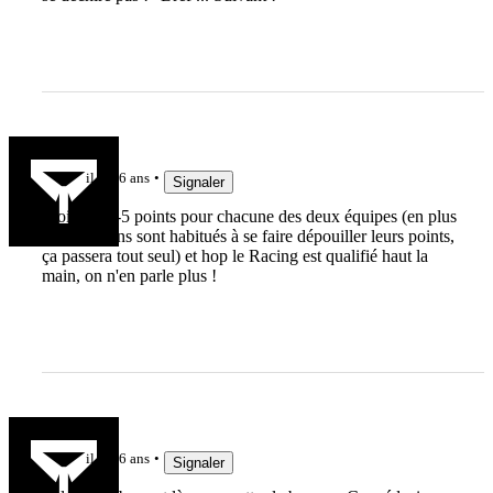
Flo Menot
il y a 6 ans
Signaler
Moi je dis -5 points pour chacune des deux équipes (en plus
les Sarracens sont habitués à se faire dépouiller leurs points,
ça passera tout seul) et hop le Racing est qualifié haut la
main, on n'en parle plus !
Jak3192
il y a 6 ans
Signaler