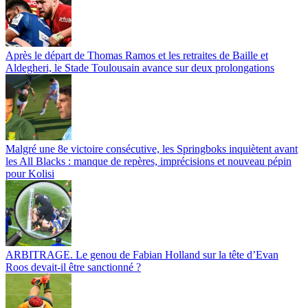
Après le départ de Thomas Ramos et les retraites de Baille et
Aldegheri, le Stade Toulousain avance sur deux prolongations
Malgré une 8e victoire consécutive, les Springboks inquiètent avant
les All Blacks : manque de repères, imprécisions et nouveau pépin
pour Kolisi
ARBITRAGE. Le genou de Fabian Holland sur la tête d’Evan
Roos devait-il être sanctionné ?