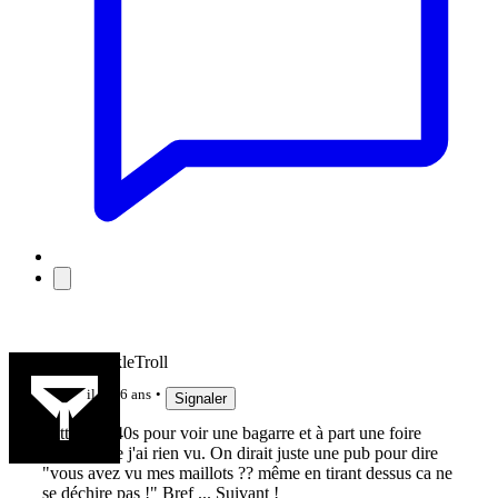
hukhukhukleTroll
il y a 6 ans
Signaler
J'attendus 40s pour voir une bagarre et à part une foire
d'empoigne j'ai rien vu. On dirait juste une pub pour dire
"vous avez vu mes maillots ?? même en tirant dessus ca ne
se déchire pas !" Bref ... Suivant !