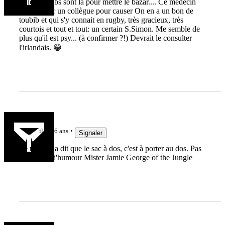
Si les toubibs sont là pour mettre le bazar.... Ce médecin
devrait voir un collègue pour causer On en a un bon de
toubib et qui s'y connait en rugby, très gracieux, très
courtois et tout et tout: un certain S.Simon. Me semble de
plus qu'il est psy... (à confirmer ?!) Devrait le consulter
l'irlandais. 😁
Mat RCK
il y a 6 ans
Signaler
Le mec lui a dit que le sac à dos, c'est à porter au dos. Pas
beaucoup d'humour Mister Jamie George of the Jungle