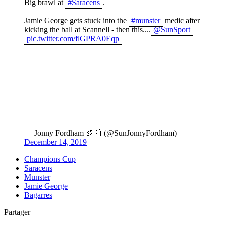
Big brawl at
#Saracens
.
Jamie George gets stuck into the
#munster
medic after
kicking the ball at Scannell - then this....
@SunSport
pic.twitter.com/flGPRA0Eqp
— Jonny Fordham 🏉📰 (@SunJonnyFordham)
December 14, 2019
Champions Cup
Saracens
Munster
Jamie George
Bagarres
Partager