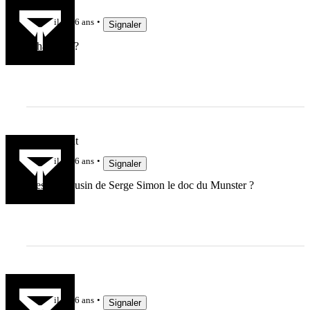
Kalou
il y a 6 ans
Signaler
What Else ?
Droitdevant
il y a 6 ans
Signaler
C'est un cousin de Serge Simon le doc du Munster ?
Nougaro
il y a 6 ans
Signaler