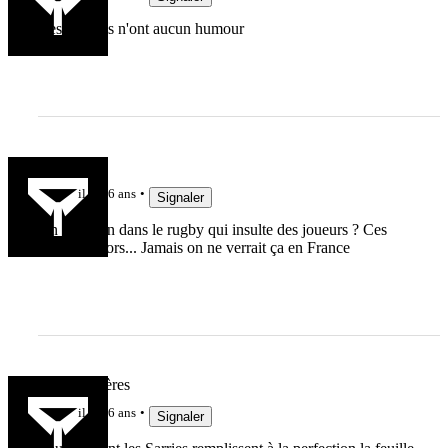
Ces Anglais n'ont aucun humour
Yonolan
il y a 6 ans
Signaler
Un médecin dans le rugby qui insulte des joueurs ? Ces
irlandais alors... Jamais on ne verrait ça en France
Team Viscères
il y a 6 ans
Signaler