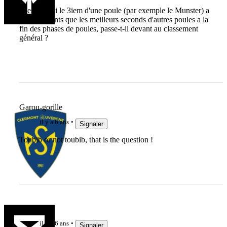
question : si le 3iem d'une poule (par exemple le Munster) a
plus de points que les meilleurs seconds d'autres poules a la
fin des phases de poules, passe-t-il devant au classement
général ?
Garou-gorille
il y a 6 ans
Signaler
Toubib or not toubib, that is the question !
ced
il y a 6 ans
Signaler