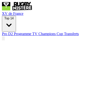
XV de France
Top 14
Pro D2
Programme TV
Champions Cup
Transferts