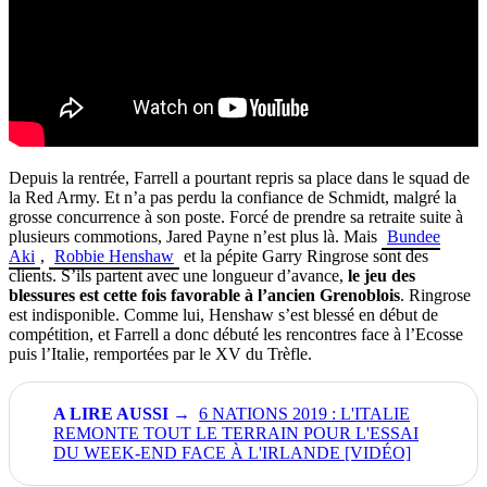
Depuis la rentrée, Farrell a pourtant repris sa place dans le squad de
la Red Army. Et n’a pas perdu la confiance de Schmidt, malgré la
grosse concurrence à son poste. Forcé de prendre sa retraite suite à
plusieurs commotions, Jared Payne n’est plus là. Mais
Bundee
Aki
,
Robbie Henshaw
et la pépite Garry Ringrose sont des
clients. S’ils partent avec une longueur d’avance,
le jeu des
blessures est cette fois favorable à l’ancien Grenoblois
. Ringrose
est indisponible. Comme lui, Henshaw s’est blessé en début de
compétition, et Farrell a donc débuté les rencontres face à l’Ecosse
puis l’Italie, remportées par le XV du Trèfle.
6 NATIONS 2019 : L'ITALIE
REMONTE TOUT LE TERRAIN POUR L'ESSAI
DU WEEK-END FACE À L'IRLANDE [VIDÉO]