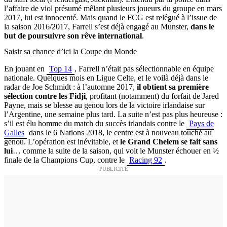
l’affaire de viol présumé mêlant plusieurs joueurs du groupe en mars
2017, lui est innocenté. Mais quand le FCG est relégué à l’issue de
la saison 2016/2017, Farrell s’est déjà engagé au Munster,
dans le
but de poursuivre son rêve international
.
Saisir sa chance d’ici la Coupe du Monde
En jouant en
Top 14
, Farrell n’était pas sélectionnable en équipe
nationale. Quelques mois en Ligue Celte, et le voilà déjà dans le
radar de Joe Schmidt : à l’automne 2017,
il obtient sa première
sélection contre les Fidji
, profitant (notamment) du forfait de Jared
Payne, mais se blesse au genou lors de la victoire irlandaise sur
l’Argentine, une semaine plus tard. La suite n’est pas plus heureuse :
s’il est élu homme du match du succès irlandais contre le
Pays de
Galles
dans le 6 Nations 2018, le centre est à nouveau touché au
genou. L’opération est inévitable, et
le Grand Chelem se fait sans
lui
… comme la suite de la saison, qui voit le Munster échouer en ½
finale de la Champions Cup, contre le
Racing 92
.