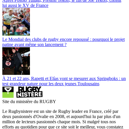
Après Posolo Tuilagi, Preston Tekori, le fils de Joe Tekori, choisit
lui aussi le XV de France
Le Mondial des clubs de rugby encore repoussé : pourquoi le projet
patine avant même son lancement ?
À 21 et 22 ans, Rapetti et Elías vont se mesurer aux Springboks : un
test grandeur nature pour les deux jeunes Toulousains
Site du ministère du RUGBY
Le Rugbynistere est un site de Rugby leader en France, créé par
deux passionnés d'Ovalie en 2008, et aujourd'hui lu par plus d'un
million de lecteurs passionnés chaque mois. Si malgré tous nos
efforts au quotidien pour que ce site soit le meilleur, vous constatez