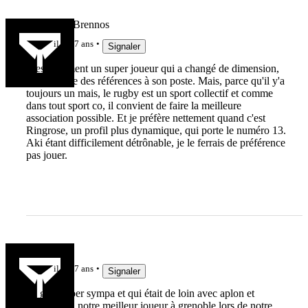
Vae Victis Brennos
il y a 7 ans
Signaler
C'est vraiment un super joueur qui a changé de dimension,
il faut partie des références à son poste. Mais, parce qu'il y'a
toujours un mais, le rugby est un sport collectif et comme
dans tout sport co, il convient de faire la meilleure
association possible. Et je préfère nettement quand c'est
Ringrose, un profil plus dynamique, qui porte le numéro 13.
Aki étant difficilement détrônable, je le ferrais de préférence
pas jouer.
Cbobo
il y a 7 ans
Signaler
un gars super sympa et qui était de loin avec aplon et
wisniewski notre meilleur joueur à grenoble lors de notre