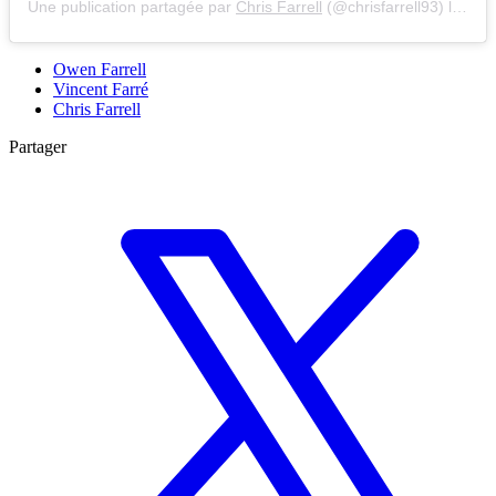
Une publication partagée par
Chris Farrell
(@chrisfarrell93) le
10 F
Owen Farrell
Vincent Farré
Chris Farrell
Partager