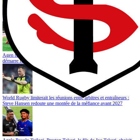
Toulouse vise un 5e Brennus de suite : un record absolu en France,
mais une série déjà dépassée au niveau mondial
Agen régale avec 11 essais, 38-12 pour Colomiers : la préparation
démarre fort et Brive reçoit déjà un sérieux avertissement
World Rugby limiterait les réunions entre arbitres et entraîneurs :
Steve Hansen redoute une montée de la méfiance avant 2027