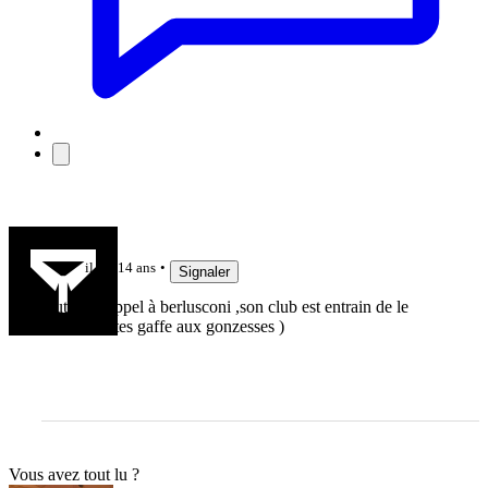
pupu09
il y a 14 ans
Signaler
faut faire appel à berlusconi ,son club est entrain de le
lacher ( faites gaffe aux gonzesses )
Vous avez tout lu ?