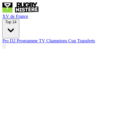
XV de France
Top 14
Pro D2
Programme TV
Champions Cup
Transferts