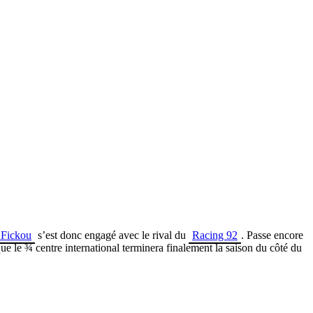
 Fickou
s’est donc engagé avec le rival du
Racing 92
. Passe encore
que le ¾ centre international terminera finalement la saison du côté du