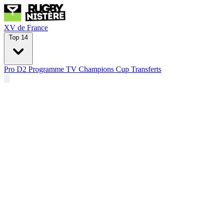
XV de France
Top 14
Pro D2
Programme TV
Champions Cup
Transferts