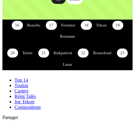
16
Bonello
17
Forestier
18
Tekori
19
Bornman
20
Teulet
21
Kirkpatrick
22
Bonnefond
23
Lazar
Top 14
Toulon
Castres
Rémi Talès
Joe Tekori
Compositions
Partager