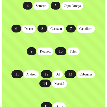
4
5
Samson
Capo Ortega
6
8
7
Diarra
Claassen
Caballero
9
10
Kockott
Talès
11
12
13
Andreu
Baï
Cabannes
14
Martial
15
Dulin