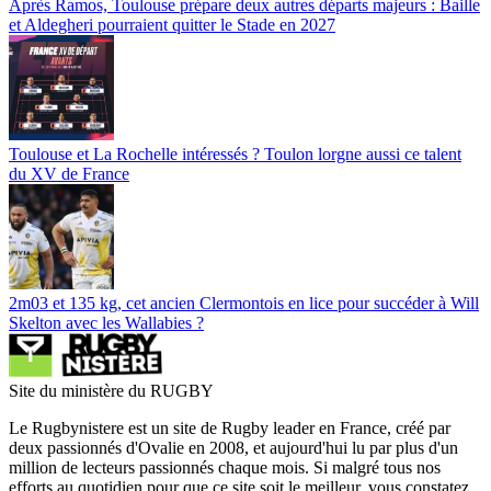
Après Ramos, Toulouse prépare deux autres départs majeurs : Baille
et Aldegheri pourraient quitter le Stade en 2027
Toulouse et La Rochelle intéressés ? Toulon lorgne aussi ce talent
du XV de France
2m03 et 135 kg, cet ancien Clermontois en lice pour succéder à Will
Skelton avec les Wallabies ?
Site du ministère du RUGBY
Le Rugbynistere est un site de Rugby leader en France, créé par
deux passionnés d'Ovalie en 2008, et aujourd'hui lu par plus d'un
million de lecteurs passionnés chaque mois. Si malgré tous nos
efforts au quotidien pour que ce site soit le meilleur, vous constatez