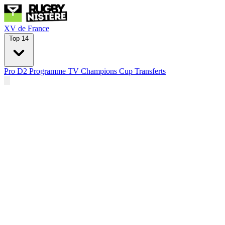
XV de France
Top 14
Pro D2
Programme TV
Champions Cup
Transferts