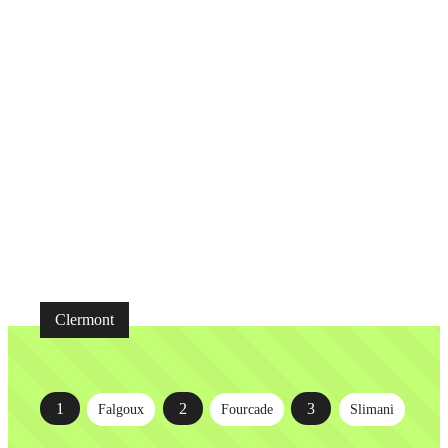
Clermont
1
2
3
Falgoux
Fourcade
Slimani