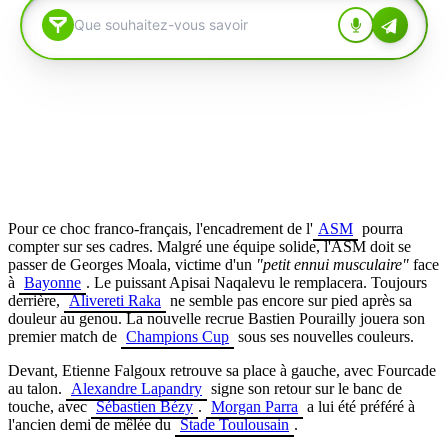
Pour ce choc franco-français, l'encadrement de l'
ASM
pourra
compter sur ses cadres. Malgré une équipe solide, l'ASM doit se
passer de Georges Moala, victime d'un
"petit ennui musculaire"
face
à
Bayonne
. Le puissant Apisai Naqalevu le remplacera. Toujours
derrière,
Alivereti Raka
ne semble pas encore sur pied après sa
douleur au genou. La nouvelle recrue Bastien Pourailly jouera son
premier match de
Champions Cup
sous ses nouvelles couleurs.
Devant, Etienne Falgoux retrouve sa place à gauche, avec Fourcade
au talon.
Alexandre Lapandry
signe son retour sur le banc de
touche, avec
Sébastien Bézy
.
Morgan Parra
a lui été préféré à
l'ancien demi de mêlée du
Stade Toulousain
.