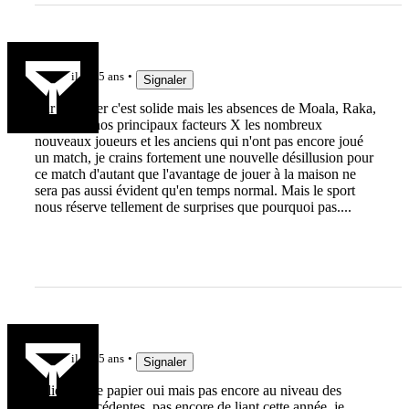
Luern63
il y a 5 ans
Signaler
Sur le papier c'est solide mais les absences de Moala, Raka,
Yato 3 de nos principaux facteurs X les nombreux
nouveaux joueurs et les anciens qui n'ont pas encore joué
un match, je crains fortement une nouvelle désillusion pour
ce match d'autant que l'avantage de jouer à la maison ne
sera pas aussi évident qu'en temps normal. Mais le sport
nous réserve tellement de surprises que pourquoi pas....
Labrax
il y a 5 ans
Signaler
solide sur le papier oui mais pas encore au niveau des
années précédentes, pas encore de liant cette année, je