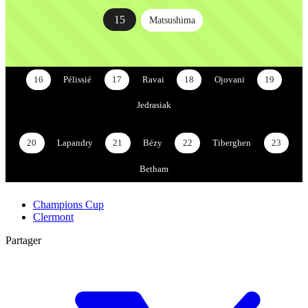
15
Matsushima
16
Pélissié
17
Ravai
18
Ojovani
19
Jedrasiak
20
Lapandry
21
Bézy
22
Tiberghen
23
Betham
Champions Cup
Clermont
Partager