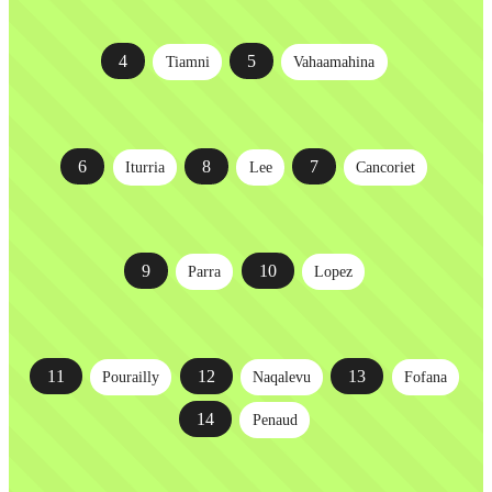
4
5
Tiamni
Vahaamahina
6
8
7
Iturria
Lee
Cancoriet
9
10
Parra
Lopez
11
12
13
Pourailly
Naqalevu
Fofana
14
Penaud