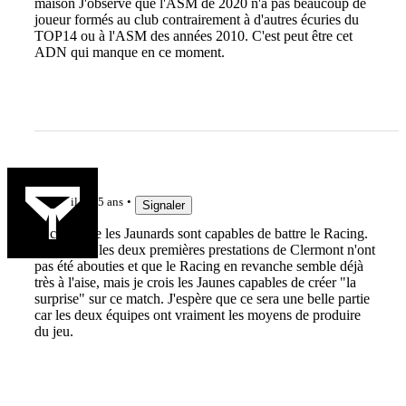
maison J'observe que l'ASM de 2020 n'a pas beaucoup de
joueur formés au club contrairement à d'autres écuries du
TOP14 ou à l'ASM des années 2010. C'est peut être cet
ADN qui manque en ce moment.
christobal
il y a 5 ans
Signaler
Je crois que les Jaunards sont capables de battre le Racing.
Je sais que les deux premières prestations de Clermont n'ont
pas été abouties et que le Racing en revanche semble déjà
très à l'aise, mais je crois les Jaunes capables de créer "la
surprise" sur ce match. J'espère que ce sera une belle partie
car les deux équipes ont vraiment les moyens de produire
du jeu.