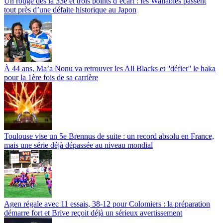
Un rouge dès la 33e et trois points d’écart : les Wallabies passent
tout près d’une défaite historique au Japon
À 44 ans, Ma’a Nonu va retrouver les All Blacks et ''défier'' le haka
pour la 1ère fois de sa carrière
Toulouse vise un 5e Brennus de suite : un record absolu en France,
mais une série déjà dépassée au niveau mondial
Agen régale avec 11 essais, 38-12 pour Colomiers : la préparation
démarre fort et Brive reçoit déjà un sérieux avertissement