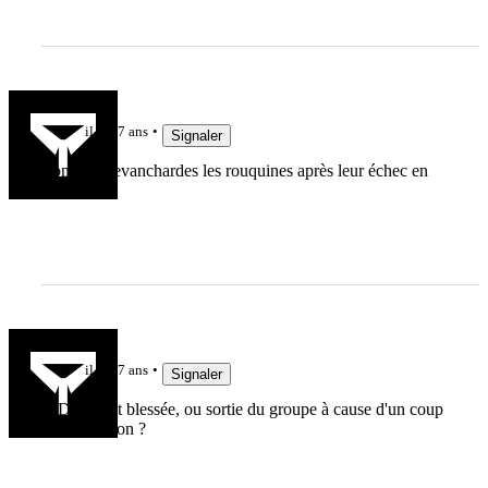
lelinzhou
il y a 7 ans
Signaler
Vont être revanchardes les rouquines après leur échec en
Italie...
LaPlanche
il y a 7 ans
Signaler
N'Diaye est blessée, ou sortie du groupe à cause d'un coup
de moins bon ?