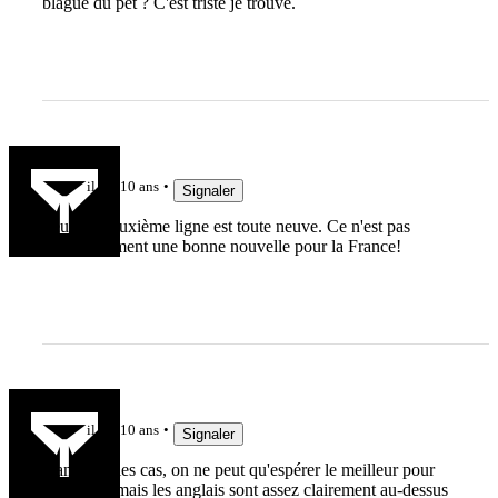
blague du pet ? C'est triste je trouve.
mche
il y a 10 ans
Signaler
Seule la deuxième ligne est toute neuve. Ce n'est pas
nécessairement une bonne nouvelle pour la France!
Anthony.B
il y a 10 ans
Signaler
Dans tous les cas, on ne peut qu'espérer le meilleur pour
nos Bleus mais les anglais sont assez clairement au-dessus