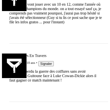
les Anglais vont jouer avec un 10 en 12, comme l'année où
ils ont été champions du monde. on a tout essayé sauf ça, je
comprends pas vraiment pourquoi, j'aurai pas trop hésité si
j'avais été sélectionneur (Guy si tu lis ce post sache que je te
file les infos gratos ... pour l'instant)
Les Courses En Travers
il y a 10 ans
Signaler
On a déjà perdu la guerre des coiffures sans avoir
sélectionné Guitoune face à Luke Cowan-Dickie alors il
faut gagner ce match maintenant !