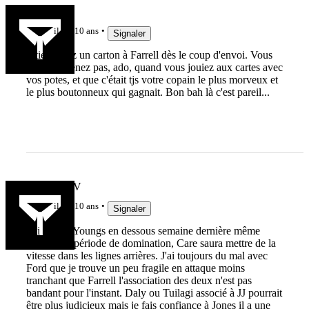
artillon
il y a 10 ans
Signaler
Pitié mettez un carton à Farrell dès le coup d'envoi. Vous
vous souvenez pas, ado, quand vous jouiez aux cartes avec
vos potes, et que c'était tjs votre copain le plus morveux et
le plus boutonneux qui gagnait. Bon bah là c'est pareil...
Saimon_XV
il y a 10 ans
Signaler
J'ai trouvé Youngs en dessous semaine dernière même
pendant la période de domination, Care saura mettre de la
vitesse dans les lignes arrières. J'ai toujours du mal avec
Ford que je trouve un peu fragile en attaque moins
tranchant que Farrell l'association des deux n'est pas
bandant pour l'instant. Daly ou Tuilagi associé à JJ pourrait
être plus judicieux mais je fais confiance à Jones il a une