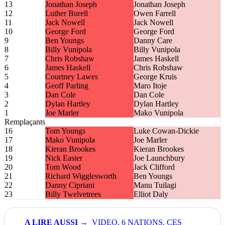
13
Jonathan Joseph
Jonathan Joseph
12
Luther Burell
Owen Farrell
11
Jack Nowell
Jack Nowell
10
George Ford
George Ford
9
Ben Youngs
Danny Care
8
Billy Vunipola
Billy Vunipola
7
Chris Robshaw
James Haskell
6
James Haskell
Chris Robshaw
5
Courtney Lawes
George Kruis
4
Geoff Parling
Maro Itoje
3
Dan Cole
Dan Cole
2
Dylan Hartley
Dylan Hartley
1
Joe Marler
Mako Vunipola
Remplaçants
16
Tom Youngs
Luke Cowan-Dickie
17
Mako Vunipola
Joe Marler
18
Kieran Brookes
Kieran Brookes
19
Nick Easter
Joe Launchbury
20
Tom Wood
Jack Clifford
21
Richard Wigglesworth
Ben Youngs
22
Danny Cipriani
Manu Tuilagi
23
Billy Twelvetrees
Elliot Daly
VIDEO. 6 NATIONS. CES