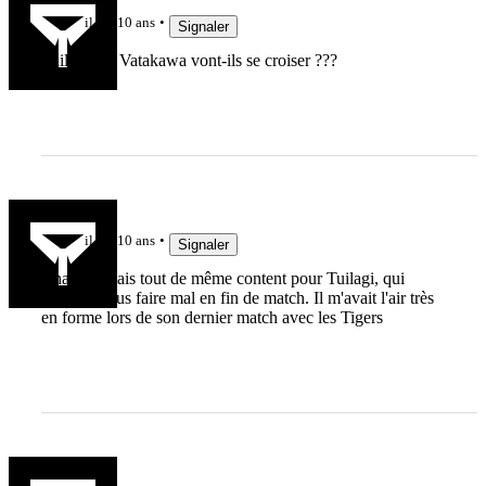
il y a 10 ans
Signaler
Tuilagui & Vatakawa vont-ils se croiser ???
vince7792
il y a 10 ans
Signaler
Chauvin mais tout de même content pour Tuilagi, qui
pourrait nous faire mal en fin de match. Il m'avait l'air très
en forme lors de son dernier match avec les Tigers
sha1966