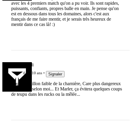
avec les 4 premiers match qu'on a pu voir. Ils sont rapides,
puissants, confiants, propres balle en main. Je pense qu'on
est en dessous dans tous les domaines, alors c'est aux
français de me faire mentir, et je serais très heureux de
mentir dans ce cas là! :)
ginobigoudi
il y a 10 ans
Signaler
Youngs maillon faible de la charnière, Care plus dangereux
pour l'EdF selon moi... Et Marler, ça évitera quelques coups
de teupu dans les rucks ou la mêlée...