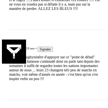
ne vous en voudra pas si défaite il y a, mais pas sur la
manière de perdre. ALLEZ LES BLEUS !!!!
alex
il y a 10 ans
Signaler
merci au Rugbynistère d'appuyer sur ce "point de détail"
qu'est cette fameuse continuité dont on parle tant depuis des
semaines il suffit de regarder toutes les nations importantes
autour de nous ... leurs 23 changent très peu de matchs en
matchs, voir même d'année en année : c'est bien qu'on s'en
inspire enfin un peu !!!