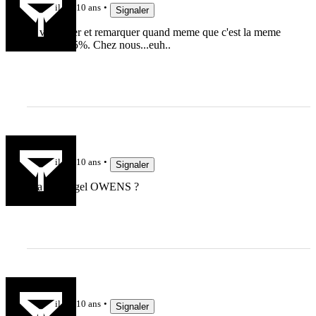
il y a 10 ans
Signaler
ca va piquer et remarquer quand meme que c'est la meme
equipe a 95%. Chez nous...euh..
breizovale
il y a 10 ans
Signaler
Y a pas Nigel OWENS ?
ced
il y a 10 ans
Signaler