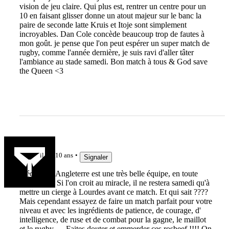
vision de jeu claire. Qui plus est, rentrer un centre pour un
10 en faisant glisser donne un atout majeur sur le banc la
paire de seconde latte Kruis et Itoje sont simplement
incroyables. Dan Cole concède beaucoup trop de fautes à
mon goût. je pense que l'on peut espérer un super match de
rugby, comme l'année dernière, je suis ravi d'aller tâter
l'ambiance au stade samedi. Bon match à tous & God save
the Queen <3
juillet1789
il y a 10 ans
Signaler
L'équipe d'Angleterre est une très belle équipe, en toute
objectivité. Si l'on croit au miracle, il ne restera samedi qu'à
mettre un cierge à Lourdes avant ce match. Et qui sait ????
Mais cependant essayez de faire un match parfait pour votre
niveau et avec les ingrédients de patience, de courage, d'
intelligence, de ruse et de combat pour la gagne, le maillot
et le rugby .....Faites douter et emmerder ces rosbeef !!!! On