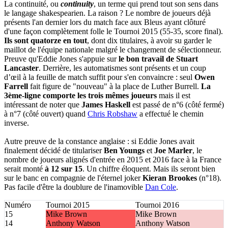
La continuité, ou
continuity
, un terme qui prend tout son sens dans
le langage shakespearien. La raison ? Le nombre de joueurs déjà
présents l'an dernier lors du match face aux Bleus ayant clôturé
d'une façon complètement folle le Tournoi 2015 (55-35, score final).
Ils sont quatorze en tout
, dont dix titulaires, à avoir su garder le
maillot de l'équipe nationale malgré le changement de sélectionneur.
Preuve qu'Eddie Jones s'appuie sur
le bon travail de Stuart
Lancaster
. Derrière, les automatismes sont présents et un coup
d’œil à la feuille de match suffit pour s'en convaincre : seul
Owen
Farrell
fait figure de "nouveau" à la place de Luther Burrell.
La
3ème-ligne comporte les trois mêmes joueurs
mais il est
intéressant de noter que
James Haskell
est passé de n°6 (côté fermé)
à n°7 (côté ouvert) quand
Chris Robshaw
a effectué le chemin
inverse.
Autre preuve de la constance anglaise : si Eddie Jones avait
finalement décidé de titulariser
Ben Youngs
et
Joe Marler
, le
nombre de joueurs alignés d'entrée en 2015 et 2016 face à la France
serait monté
à 12 sur 15
. Un chiffre éloquent. Mais ils seront bien
sur le banc en compagnie de l'éternel joker
Kieran Brookes
(n°18).
Pas facile d'être la doublure de l'inamovible
Dan Cole
.
Numéro
Tournoi 2015
Tournoi 2016
15
Mike Brown
Mike Brown
14
Anthony Watson
Anthony Watson