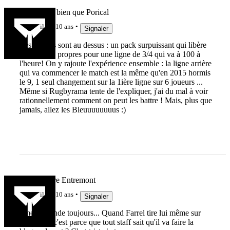
Je plaque - bien que Porical
il y a 10 ans
Signaler
Les anglais sont au dessus : un pack surpuissant qui libère
des ballons propres pour une ligne de 3/4 qui va à 100 à
l'heure! On y rajoute l'expérience ensemble : la ligne arrière
qui va commencer le match est la même qu'en 2015 hormis
le 9, 1 seul changement sur la 1ière ligne sur 6 joueurs ...
Même si Rugbyrama tente de l'expliquer, j'ai du mal à voir
rationnellement comment on peut les battre ! Mais, plus que
jamais, allez les Bleuuuuuuuus :)
Marc Lièvre Entremont
il y a 10 ans
Signaler
J'me demande toujours... Quand Farrel tire lui même sur
son doigt, c'est parce que tout staff sait qu'il va faire la