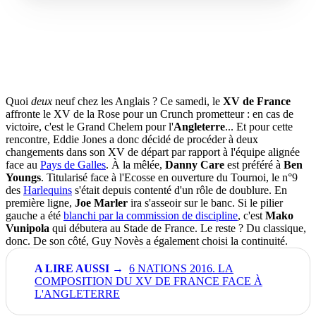
Quoi
deux
neuf chez les Anglais ? Ce samedi, le
XV de France
affronte le XV de la Rose pour un Crunch prometteur : en cas de
victoire, c'est le Grand Chelem pour l'
Angleterre
... Et pour cette
rencontre, Eddie Jones a donc décidé de procéder à deux
changements dans son XV de départ par rapport à l'équipe alignée
face au
Pays de Galles
. À la mêlée,
Danny Care
est préféré à
Ben
Youngs
. Titularisé face à l'Ecosse en ouverture du Tournoi, le n°9
des
Harlequins
s'était depuis contenté d'un rôle de doublure. En
première ligne,
Joe Marler
ira s'asseoir sur le banc. Si le pilier
gauche a été
blanchi par la commission de discipline
, c'est
Mako
Vunipola
qui débutera au Stade de France. Le reste ? Du classique,
donc. De son côté, Guy Novès a également choisi la continuité.
6 NATIONS 2016. LA
COMPOSITION DU XV DE FRANCE FACE À
L'ANGLETERRE