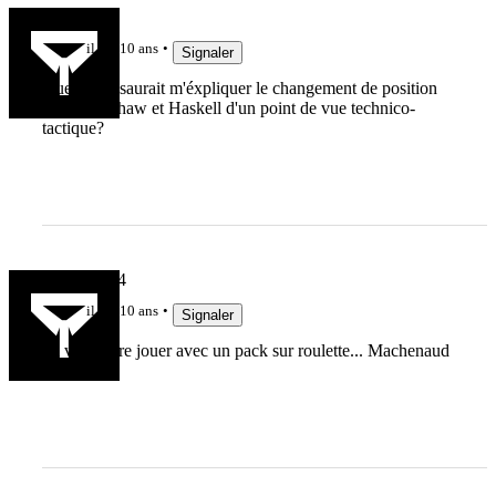
titouduceu
il y a 10 ans
Signaler
Quelqu'un saurait m'éxpliquer le changement de position
entre Robshaw et Haskell d'un point de vue technico-
tactique?
clemclem44
il y a 10 ans
Signaler
on va encore jouer avec un pack sur roulette... Machenaud
va galérer