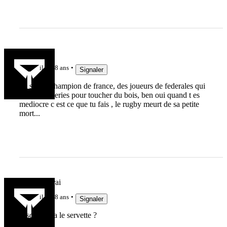
noart
il y a 8 ans
Signaler
un suisse champion de france, des joueurs de federales qui
jouent les series pour toucher du bois, ben oui quand t es
mediocre c est ce que tu fais , le rugby meurt de sa petite
mort...
charly le vrai
il y a 8 ans
Signaler
Jusqu'où ira le servette ?