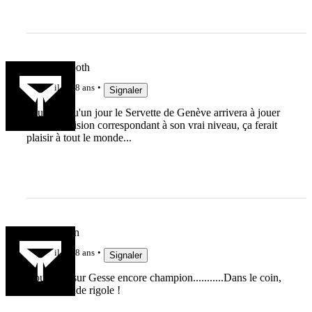
Darkmamooth
il y a 8 ans
Signaler
Peut être qu'un jour le Servette de Genève arrivera à jouer
dans la division correspondant à son vrai niveau, ça ferait
plaisir à tout le monde...
passelamain
il y a 8 ans
Signaler
Boulogne sur Gesse encore champion...........Dans le coin,
tout le monde rigole !