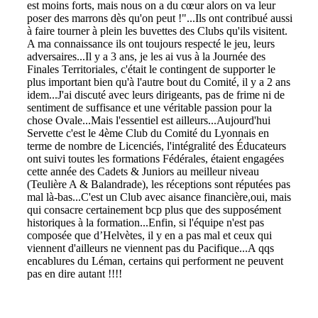
est moins forts, mais nous on a du cœur alors on va leur
poser des marrons dès qu'on peut !"...Ils ont contribué aussi
à faire tourner à plein les buvettes des Clubs qu'ils visitent.
A ma connaissance ils ont toujours respecté le jeu, leurs
adversaires...Il y a 3 ans, je les ai vus à la Journée des
Finales Territoriales, c'était le contingent de supporter le
plus important bien qu'à l'autre bout du Comité, il y a 2 ans
idem...J'ai discuté avec leurs dirigeants, pas de frime ni de
sentiment de suffisance et une véritable passion pour la
chose Ovale...Mais l'essentiel est ailleurs...Aujourd'hui
Servette c'est le 4ème Club du Comité du Lyonnais en
terme de nombre de Licenciés, l'intégralité des Éducateurs
ont suivi toutes les formations Fédérales, étaient engagées
cette année des Cadets & Juniors au meilleur niveau
(Teulière A & Balandrade), les réceptions sont réputées pas
mal là-bas...C'est un Club avec aisance financière,oui, mais
qui consacre certainement bcp plus que des supposément
historiques à la formation...Enfin, si l'équipe n'est pas
composée que d’Helvètes, il y en a pas mal et ceux qui
viennent d'ailleurs ne viennent pas du Pacifique...A qqs
encablures du Léman, certains qui performent ne peuvent
pas en dire autant !!!!