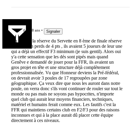
m73
il y a 8 ans
Signaler
On as joué la réserve du Servette en 8 ème de finale réserve
honneur, on perds de 4 pts , ils avaient 5 joueurs de leur une
qui a déjà un effectif F3 minimum (je suis gentil). Alors oui
y'a cette sensation que les dés sont pipés mais quand
Genêve e demandé de jouer pour la FFR, ils avaient un
gros projet en tête et une structure déjà complètement
professionnalisée. Vu que Honneur deviens la Pré-fédéral,
on devrait avoir 3 poules de 17 regroupées par zone
géographique. Ça veux dire que nous les auront dans notre
poule, on verra donc s'ils vont continuer de rouler sur tout le
monde ou pas mais ne soyons pas hypocrites, n'importe
quel club qui aurait leur moyens financiers, techniques,
matériel et humains ferait comme eux. Les fautifs c'est la
FFR qui maintiens certains club en F2/F3 pour des raisons
inconnues et qui à la place aurait dû placer cette équipe
directement à ces niveaux.