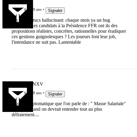
Jak3192
il y a 9 ans
Signaler
On lit des trucs hallucinant: chaque mois ya un bug
financier. Les candidats à la Présidence FFR ont ils des
propositions réalistes, concrètes, rationnelles pour éradiquer
ces gestions guignolesques ? Les joueurs font leur job,
l'intendance ne suit pas. Lamentable
MARCFANXV
il y a 9 ans
Signaler
Assez symptomatique que l'on parle de : " Masse Salariale"
en Fed3 quand on devrait entendre tout au plus
défraiement....