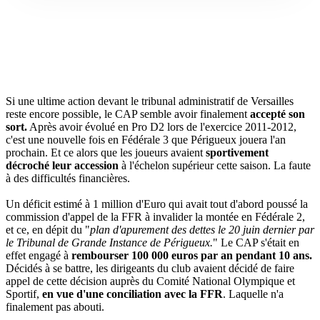
Si une ultime action devant le tribunal administratif de Versailles
reste encore possible, le
CAP
semble avoir finalement
accepté son
sort.
Après avoir évolué en Pro
D2
lors de l'exercice 2011-2012,
c'est une nouvelle fois en Fédérale 3 que Périgueux jouera l'an
prochain.
Et
ce
alors que les joueurs avaient
sportivement
décroché leur accession
à l'échelon supérieur cette saison.
La faute
à des difficultés financières.
Un déficit estimé à 1 million d'E
uro
qui avait tout d'abord poussé la
commission d'appel de la
FFR
à invalider la montée en Fédérale 2,
et ce, en dépit du "
plan d'apurement des dettes le 20 juin dernier par
le Tribunal de Grande Instance de Périgueux.
" Le
CAP
s'était en
effet engagé à
rembourser 100 000 euros par an pendant 10 ans.
Décidés à se battre, les dirigeants du club avaient décidé de faire
appel de cette décision auprès du Comité National Olympique et
Sportif,
en vue d'une conciliation avec la
FFR
.
Laquelle n'a
finalement pas abouti.