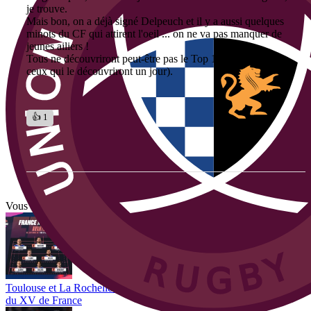
je trouve.
Mais bon, on a déjà signé Delpeuch et il y a aussi quelques
minots du CF qui attirent l'oeil ... on ne va pas manquer de
jeunes ailiers !
Tous ne découvriront peut-être pas le Top 14 à l'UBB (pour
ceux qui le découvriront un jour).
👍 1
Vous avez tout lu ?
Toulouse et La Rochelle intéressés ? Toulon lorgne aussi ce talent
du XV de France