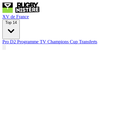
XV de France
Top 14
Pro D2
Programme TV
Champions Cup
Transferts