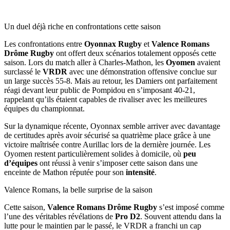
Un duel déjà riche en confrontations cette saison
Les confrontations entre
Oyonnax Rugby
et
Valence Romans
Drôme Rugby
ont offert deux scénarios totalement opposés cette
saison. Lors du match aller à Charles-Mathon, les
Oyomen
avaient
surclassé le
VRDR
avec une démonstration offensive conclue sur
un large succès 55-8. Mais au retour, les Damiers ont parfaitement
réagi devant leur public de Pompidou en s’imposant 40-21,
rappelant qu’ils étaient capables de rivaliser avec les meilleures
équipes du championnat.
Sur la dynamique récente, Oyonnax semble arriver avec davantage
de certitudes après avoir sécurisé sa quatrième place grâce à une
victoire maîtrisée contre Aurillac lors de la dernière journée. Les
Oyomen restent particulièrement solides à domicile, où
peu
d’équipes
ont réussi à venir s’imposer cette saison dans une
enceinte de Mathon réputée pour son
intensité
.
Valence Romans, la belle surprise de la saison
Cette saison,
Valence Romans Drôme Rugby
s’est imposé comme
l’une des véritables révélations de
Pro D2
. Souvent attendu dans la
lutte pour le maintien par le passé, le VRDR a franchi un cap