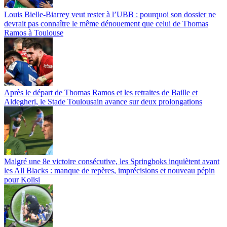
Louis Bielle-Biarrey veut rester à l’UBB : pourquoi son dossier ne
devrait pas connaître le même dénouement que celui de Thomas
Ramos à Toulouse
Après le départ de Thomas Ramos et les retraites de Baille et
Aldegheri, le Stade Toulousain avance sur deux prolongations
Malgré une 8e victoire consécutive, les Springboks inquiètent avant
les All Blacks : manque de repères, imprécisions et nouveau pépin
pour Kolisi