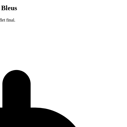
 Bleus
et final.