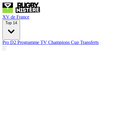
XV de France
Top 14
Pro D2
Programme TV
Champions Cup
Transferts