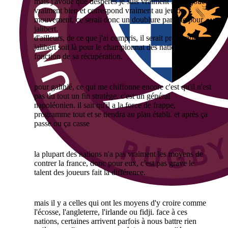
mais j'avoue que desperes je suis vraiment fan. il joue
vraiment bien et correspond vraiment au jeu de
mouvement, ce serait donc un doublure parfaite pour
jalibert.
d'ailleurs, de ce que j'ai compris, il serait prévu que
jalibert soit là pour le championnat des nations en
fonction de sa récupération.
pour galthié, ce qui me chiffonne encore c'est qu'il n'est
pas du tout un fin stratège. c'est un général
napoléonien. il sait qu'il a la force de frappe,
programme tout et se tiendra au plan établi. et après ça
passe ou ça casse
la plupart des nations n'a pas vraiment les moyens de
contrer la france, donc pour eux, c'est pas grave le
talent des joueurs fait la différence.
mais il y a celles qui ont les moyens d'y croire comme
l'écosse, l'angleterre, l'irlande ou fidji. face à ces
nations, certaines arrivent parfois à nous battre rien