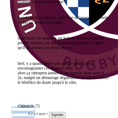
système sur un seul homme?
franchement je sais pas, mais il se débarasse d'edwards
ce qui est un très bon signe...
la présence de desperes sur le banc (même si j'aurais
préféré titulaire) me fait énormément plaisir, j'espère
qu'il lui donnera du temps de jeu.
bref, y a quand même pas mal de petits choses
encourageantes ces derniers mois.
alors ça rattrapera jamais le 1er mandat, mais pour le
2e, malgré un démarrage dégueulasse, je vais lui laisser
le bénéfice du doute jusqu'à la cdm.
Chandelle 72
il y a 1 mois
Signaler