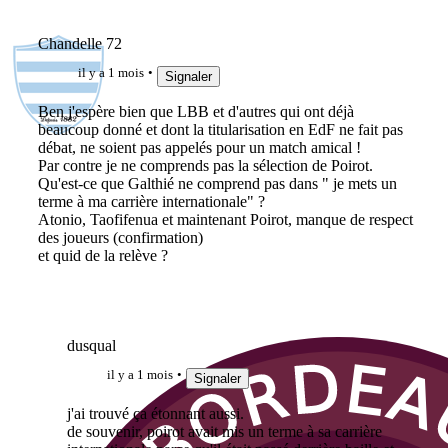
Chandelle 72
il y a 1 mois
Signaler
Ben j'espère bien que LBB et d'autres qui ont déjà
beaucoup donné et dont la titularisation en EdF ne fait pas
débat, ne soient pas appelés pour un match amical !
Par contre je ne comprends pas la sélection de Poirot.
Qu'est-ce que Galthié ne comprend pas dans " je mets un
terme à ma carrière internationale" ?
Atonio, Taofifenua et maintenant Poirot, manque de respect
des joueurs (confirmation)
et quid de la relève ?
dusqual
il y a 1 mois
Signaler
j'ai trouvé ça étonnant aussi.
de souvenir, poirot avait mis un terme à sa carrière