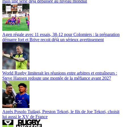
mais une série déjà dépassée au niveau mondial
Agen régale avec 11 essais, 38-12 pour Colomiers : la préparation
démarre fort et Brive reçoit déjà un sérieux avertissement
World Rugby limiterait les réunions entre arbitres et entraîneurs :
Steve Hansen redoute une montée de la méfiance avant 2027
Après Posolo Tuilagi, Preston Tekori, le fils de Joe Tekori, choisit
lui aussi le XV de France