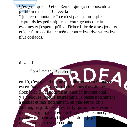
C'est vrai qu'en 9 et en 3ème ligne ça se bouscule au
portillon mais en 10 avec la
" jeunesse montante " ce n'est pas mal non plus.
Je prends les petits signes encourageants que tu
évoques et j'espère qu'il va lâcher la bride à ses joueurs
et leur faire confiance même contre les adversaires les
plus coriaces.
dusqual
il y a 1 mois
Signaler
en 10, c'est quand même plus discret qu'en 9. mais on
est en france, c'est normal chez nous d'avoir une
floppée de 9 qui pourraient jouer en international.
y a quelques joueurs interessants. je pense notamment
à seunes et reus notamment. en plus jeune, on a
laharrague, jurd, desperes, raffy qui sont intéressants
dans ceux qui jouent en top 14. mais cette année, j'ai
pas énormément suivi le top 14, donc je parle de ceux
que j'ai vus, je peux en oublier.