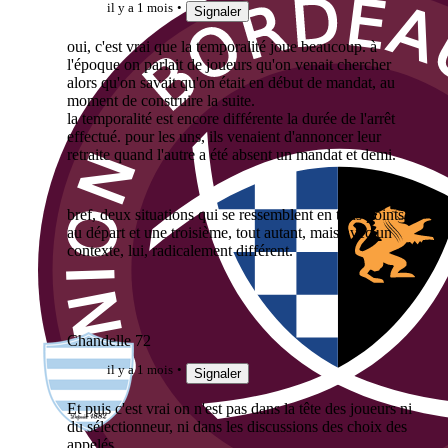
il y a 1 mois
Signaler
oui, c'est vrai que la temporalité joue beaucoup. à
l'époque on parlait de joueurs qu'on venait chercher
alors qu'on savait qu'on était en début de mandat, au
moment de construire la suite.
la temporalité est encore différente la durée de l'arrêt
effectué. pour les uns, ils venaient d'annoncer leur
retraite quand l'autre a été absent un mandat et demi.
bref, deux situations qui se ressemblent en tous points
au départ et une troisième, tout autant, mais avec un
contexte, lui, radicalement différent.
Chandelle 72
il y a 1 mois
Signaler
Et puis c'est vrai on n'est pas dans la tête des joueurs ni
du sélectionneur, ni dans les discussions des choix des
appelés.