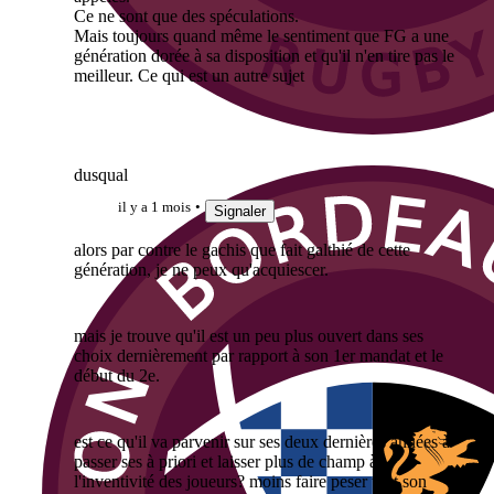
Ce ne sont que des spéculations.
Mais toujours quand même le sentiment que FG a une
génération dorée à sa disposition et qu'il n'en tire pas le
meilleur. Ce qui est un autre sujet
dusqual
il y a 1 mois
Signaler
alors par contre le gachis que fait galthié de cette
génération, je ne peux qu'acquiescer.
mais je trouve qu'il est un peu plus ouvert dans ses
choix dernièrement par rapport à son 1er mandat et le
début du 2e.
est ce qu'il va parvenir sur ses deux dernières années à
passer ses à priori et laisser plus de champ à
l'inventivité des joueurs? moins faire peser tout son