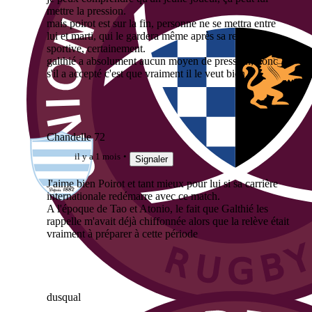
mettre la pression.
mais poirot est sur la fin, personne ne se mettra entre
lui et marti, qui le gardera même après sa retraite
sportive, certainement.
galthié a absolument aucun moyen de pression, donc
s'il a accepté c'est que vraiment il le veut bien.
Chandelle 72
il y a 1 mois
Signaler
J'aime bien Poirot et tant mieux pour lui si sa carrière
internationale redémarre avec ce match.
A l'époque de Tao et Atonio, le fait que Galthié les
rappelle m'avait déjà chiffonnée alors que la relève était
vraiment à préparer à cette période
dusqual