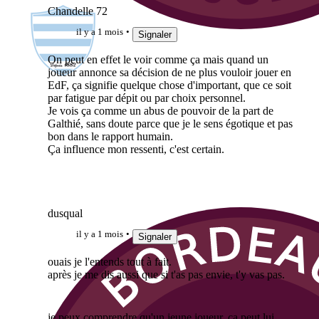
Chandelle 72
il y a 1 mois
Signaler
On peut en effet le voir comme ça mais quand un
joueur annonce sa décision de ne plus vouloir jouer en
EdF, ça signifie quelque chose d'important, que ce soit
par fatigue par dépit ou par choix personnel.
Je vois ça comme un abus de pouvoir de la part de
Galthié, sans doute parce que je le sens égotique et pas
bon dans le rapport humain.
Ça influence mon ressenti, c'est certain.
dusqual
il y a 1 mois
Signaler
ouais je l'entends tout à fait.
après je me dis aussi que si t'as pas envie, t'y vas pas.
je peux comprendre qu'un jeune joueur, ça peut lui