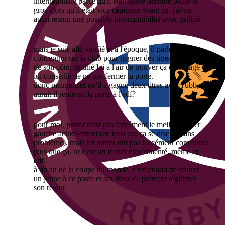
internationale parce qu'il était passé derrière baille et
gros alors qu'il était vice capitaine avant ça. j'avais
aussi retenu une possible incompatibilité avec galthié.
mais je suis allé vérifié et à l'époque, il parle de se
concentrer sur le club pour gagner des titres avec lui et
de son côté, galthié lui a l'air de trouver ça dommage et
lui conseille de ne pas fermer la porte.
donc maintenant qu'il a gagné deux titres avec l'ubb,
aurait il réouvert la porte à l'edf?
pour moi, poirot n'est pas forcément le meilleur pilier
gauche actuellement (en tous cas ça se discute sans
problème), mais les autres ont pas forcément convaincu
plus que ça. or c'est un leader expérimenté, même en
edf.
à un an de la coupe du monde, c'est chaud de rentrer
un jeune à ce poste et ses deux cc peuvent légitimer
son retour.