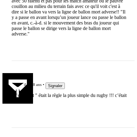
avec 50 ralenti et pas pour les match amateur ou le pauvre
couillon au milieu du terrain fais avec ce qu'il voit c'est à
dire si le ballon va vers la ligne de ballon mort adverse!! "Il
y a passe en avant lorsqu’un joueur lance ou passe le ballon
en avant, c.-à-d. si le mouvement des bras du joueur qui
passe le ballon se dirige vers la ligne de ballon mort
adverse."
franck81
il y a 8 ans
Signaler
L'"en avant " était la règle la plus simple du rugby !!! c’était
trop beau