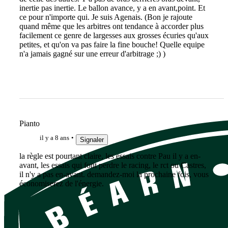
inertie pas inertie. Le ballon avance, y a en avant,point. Et
ce pour n'importe qui. Je suis Agenais. (Bon je rajoute
quand même que les arbitres ont tendance à accorder plus
facilement ce genre de largesses aux grosses écuries qu'aux
petites, et qu'on va pas faire la fine bouche! Quelle equipe
n'a jamais gagné sur une erreur d'arbitrage ;) )
Pianto
il y a 8 ans
Signaler
la règle est pourtant claire, les essais contre Pau il y a en-
avant, les essais qui font perdre le racing, le rct ou Castres,
il n'y a pas en-avant. demandez-moi la prochaine fois, vous
économiserez de l'énergie.