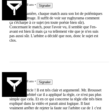
il y a 8 ans
Signaler
De toute manière, chaque match aura son lot de polémiques
liées à l'arbitrage. Il suffit de voir sur rugbyrama comment
ça s'écharpe à ce sujet (en toute poésie bien sûr).
Concernant le match, pour l'avoir vu, il semble que l'en-
avant est bien là mais ça va tellement vite que je n'en suis
pas aussi sûr. L'arbitre a décidé que non, donc le sujet est
clos.
Martovalie
il y a 8 ans
Signaler
Très bon article ! Il est très clair et argumenté. Mr. Brousset
a très bien arbitré car il a appliqué la règle, ce n'est pas plus
simple que cela. Et en ce qui concerne la règle elle très bien
expliqué dans la vidéo et parait ainsi logique. Il faut
vraiment arrêter de rejeter la faute sur l'arbitre car de 1 c'est