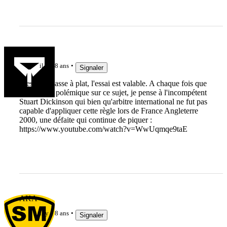
maclechut
il y a 8 ans
Signaler
C'est une passe à plat, l'essai est valable. A chaque fois que
je vois une polémique sur ce sujet, je pense à l'incompétent
Stuart Dickinson qui bien qu'arbitre international ne fut pas
capable d'appliquer cette règle lors de France Angleterre
2000, une défaite qui continue de piquer :
https://www.youtube.com/watch?v=WwUqmqe9taE
AKA
il y a 8 ans
Signaler