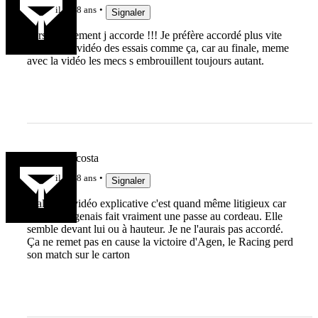
il y a 8 ans
Signaler
Personnellement j accorde !!! Je préfère accordé plus vite
sans 2h de vidéo des essais comme ça, car au finale, meme
avec la vidéo les mecs s embrouillent toujours autant.
manuel_dacosta
il y a 8 ans
Signaler
Malgré la vidéo explicative c'est quand même litigieux car
le joueur agenais fait vraiment une passe au cordeau. Elle
semble devant lui ou à hauteur. Je ne l'aurais pas accordé.
Ça ne remet pas en cause la victoire d'Agen, le Racing perd
son match sur le carton