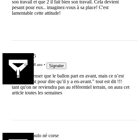
son travail et que 2 il fait bien son travail. Cela devient
pesant pour eux.. imaginez-vous à sa place! C'est
lamentable cette attitude!
Dormeur 15
il y a 8 ans
Signaler
"on peut penser que le ballon part en avant, mais ce n’est
pas suffisant pour dire qu’il y a en-avant." tout est dit !!!
tant qu'on ne reviendra pas au référentiel terrain, on aura cet
article toutes les semaines
Fafa2a le toulo né corse