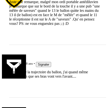
Juste une remarque, malgré mon ordi portable antédiluvien
je remarque que sur le bord de la touche il y a une pub "une
mêlée de saveurs" quand le 13 le ballon quitte les mains du
13 il (le ballon) est en face le M de "mêlée" et quand le 11
le réceptionne il est sur le A de "saveurs" .Qu' en pensez
vous? PS: ne vous engueulez pas ;-) :D
epa
il y a 8 ans
Signaler
Sans suivre la trajectoire du ballon, j'ai quand même
l'impression que ses bras vont vers l'avant....