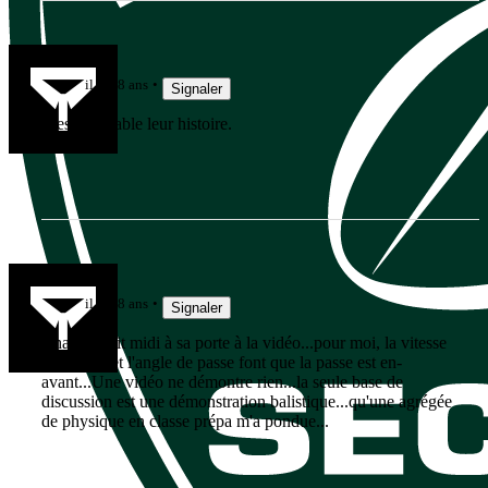
loloetalex
il y a 8 ans
Signaler
C'est ingérable leur histoire.
Vintom
il y a 8 ans
Signaler
Chacun voit midi à sa porte à la vidéo...pour moi, la vitesse
du joueur et l'angle de passe font que la passe est en-
avant...Une vidéo ne démontre rien...la seule base de
discussion est une démonstration balistique...qu'une agrégée
de physique en classe prépa m'a pondue...