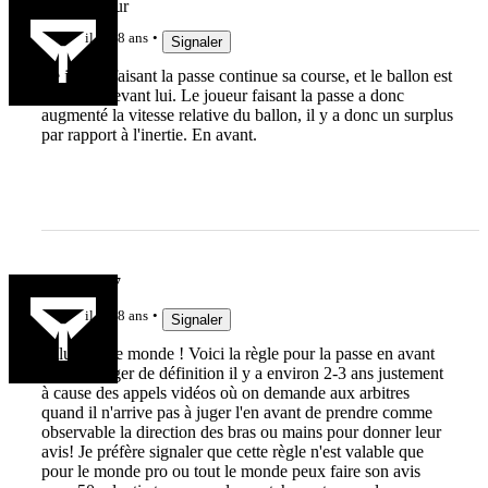
SportMineur
il y a 8 ans
Signaler
Le joueur faisant la passe continue sa course, et le ballon est
récupéré devant lui. Le joueur faisant la passe a donc
augmenté la vitesse relative du ballon, il y a donc un surplus
par rapport à l'inertie. En avant.
BARBO47
il y a 8 ans
Signaler
Salut tout le monde ! Voici la règle pour la passe en avant
qui a changer de définition il y a environ 2-3 ans justement
à cause des appels vidéos où on demande aux arbitres
quand il n'arrive pas à juger l'en avant de prendre comme
observable la direction des bras ou mains pour donner leur
avis! Je préfère signaler que cette règle n'est valable que
pour le monde pro ou tout le monde peux faire son avis