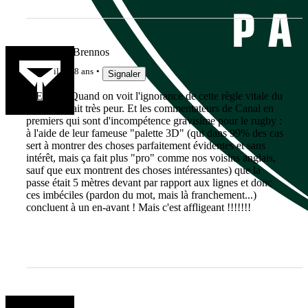
Vae Victis Brennos
il y a 8 ans
Signaler
MERCI ! Quand on voit l'ignorance de cette règle vitale du
rugby, ça fait très peur. Et les commentateurs de Canal en
premiers qui sont d'incompétence gravisime pour le rugby :
à l'aide de leur fameuse "palette 3D" (qui dans 99% des cas
sert à montrer des choses parfaitement évidentes et sans
intérêt, mais ça fait plus "pro" comme nos voisins anglais,
sauf que eux montrent des choses intéressantes) que la
passe était 5 mètres devant par rapport aux lignes et donc
ces imbéciles (pardon du mot, mais là franchement...)
concluent à un en-avant ! Mais c'est affligeant !!!!!!!
bernie