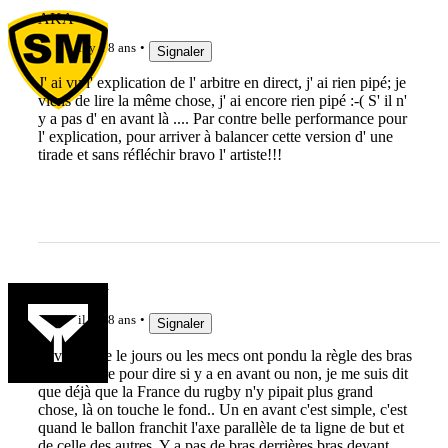
AKA
il y a 8 ans
Signaler
J' ai vu l' explication de l' arbitre en direct, j' ai rien pipé; je
viens de lire la même chose, j' ai encore rien pipé :-( S' il n'
y a pas d' en avant là .... Par contre belle performance pour
l' explication, pour arriver à balancer cette version d' une
tirade et sans réfléchir bravo l' artiste!!!
crazyrugby
il y a 8 ans
Signaler
J'avoue que le jours ou les mecs ont pondu la règle des bras
vers l'arrière pour dire si y a en avant ou non, je me suis dit
que déjà que la France du rugby n'y pipait plus grand
chose, là on touche le fond.. Un en avant c'est simple, c'est
quand le ballon franchit l'axe parallèle de ta ligne de but et
de celle des autres. Y a pas de bras derrières bras devant,