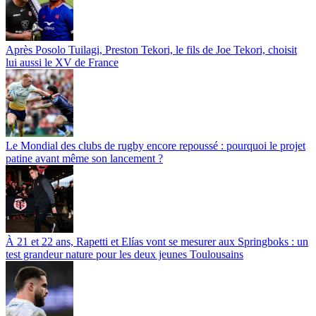
Après Posolo Tuilagi, Preston Tekori, le fils de Joe Tekori, choisit
lui aussi le XV de France
Le Mondial des clubs de rugby encore repoussé : pourquoi le projet
patine avant même son lancement ?
À 21 et 22 ans, Rapetti et Elías vont se mesurer aux Springboks : un
test grandeur nature pour les deux jeunes Toulousains