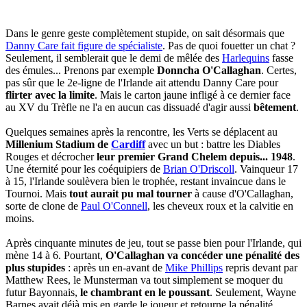
Dans le genre geste complètement stupide, on sait désormais que
Danny Care fait figure de spécialiste
. Pas de quoi fouetter un chat ?
Seulement, il semblerait que le demi de mêlée des
Harlequins
fasse
des émules... Prenons par exemple
Donncha O'Callaghan
. Certes,
pas sûr que le 2e-ligne de l'Irlande ait attendu Danny Care pour
flirter avec la limite
. Mais le carton jaune infligé à ce dernier face
au XV du Trèfle ne l'a en aucun cas dissuadé d'agir aussi
bêtement
.
Quelques semaines après la rencontre, les Verts se déplacent au
Millenium Stadium de
Cardiff
avec un but : battre les Diables
Rouges et décrocher
leur premier Grand Chelem depuis... 1948
.
Une éternité pour les coéquipiers de
Brian O'Driscoll
. Vainqueur 17
à 15, l'Irlande soulèvera bien le trophée, restant invaincue dans le
Tournoi. Mais
tout aurait pu mal tourner
à cause d'O'Callaghan,
sorte de clone de
Paul O'Connell
, les cheveux roux et la calvitie en
moins.
Après cinquante minutes de jeu, tout se passe bien pour l'Irlande, qui
mène 14 à 6. Pourtant,
O'Callaghan va concéder une pénalité des
plus stupides
: après un en-avant de
Mike Phillips
repris devant par
Matthew Rees, le Munsterman va tout simplement se moquer du
futur Bayonnais,
le chambrant en le poussant
. Seulement, Wayne
Barnes avait déjà mis en garde le joueur et retourne la pénalité