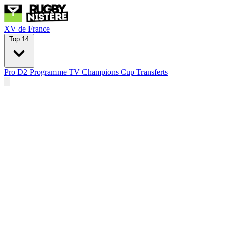
XV de France
Top 14
Pro D2
Programme TV
Champions Cup
Transferts