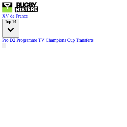
XV de France
Top 14
Pro D2
Programme TV
Champions Cup
Transferts