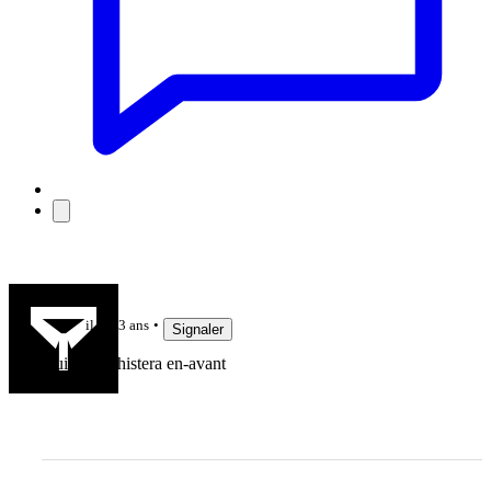
Bouifhino
il y a 3 ans
Signaler
Oui belle chistera en-avant