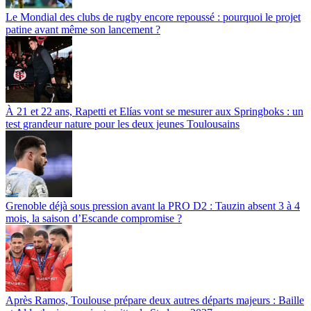
Le Mondial des clubs de rugby encore repoussé : pourquoi le projet
patine avant même son lancement ?
À 21 et 22 ans, Rapetti et Elías vont se mesurer aux Springboks : un
test grandeur nature pour les deux jeunes Toulousains
Grenoble déjà sous pression avant la PRO D2 : Tauzin absent 3 à 4
mois, la saison d’Escande compromise ?
Après Ramos, Toulouse prépare deux autres départs majeurs : Baille