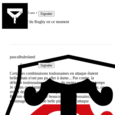
Mat RCK
il y a 3 ans
Signaler
Le Gandalf du Rugby en ce moment
pascalbulroland
il y a 3 ans
Signaler
Certaines combinaisons toulousaines en attaque étaient
belles mais n'ont pas pu aller à dame... Par contre, la
défense toulousaine est au top...du moins en 1ère mi-temps
Je crains que Jaminet soit absent des tests de novembre, un
retour de Bouthier ne me surprendrait pas... Le contre
Briviste en touche gêne beaucoup les toulousains,
dommage car c'est une belle plateforme d'attaque