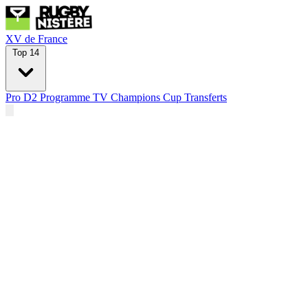
XV de France
Top 14
Pro D2
Programme TV
Champions Cup
Transferts