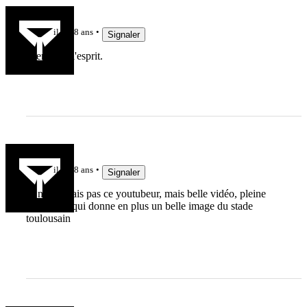
breiz93
il y a 8 ans
Signaler
Bien dans l'esprit.
Arkhan
il y a 8 ans
Signaler
Je ne connais pas ce youtubeur, mais belle vidéo, pleine
d'humour, qui donne en plus un belle image du stade
toulousain