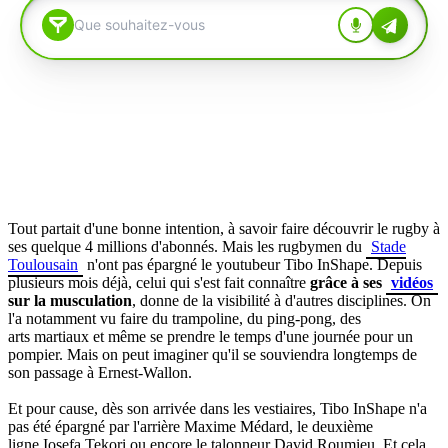
Tout partait d'une bonne intention, à savoir faire découvrir le rugby à
ses quelque 4 millions d'abonnés.
Mais les rugbymen du
Stade
Toulousain
n'ont pas épargné le
youtubeur
Tibo
InShape
.
Depuis
plusieurs mois déjà, celui qui s'est fait connaître
grâce à ses
vidéos
sur la musculation
, donne de la visibilité à d'autres disciplines.
On
l'a notamment vu faire du trampoline, du ping-pong, des
arts
martiaux et même
se prendre le temps d'une journée pour un
pompier.
Mais on peut imaginer qu'il se souviendra longtemps de
son passage à
Ernest-Wallon
.
Et pour cause, dès son arrivée dans les vestiaires, Tibo
InShape
n'a
pas été épargné par l'arrière Maxime Médard,
le
deuxième
ligne
Iosefa
Tekori
ou encore le talonneur David
Roumieu
.
Et cela