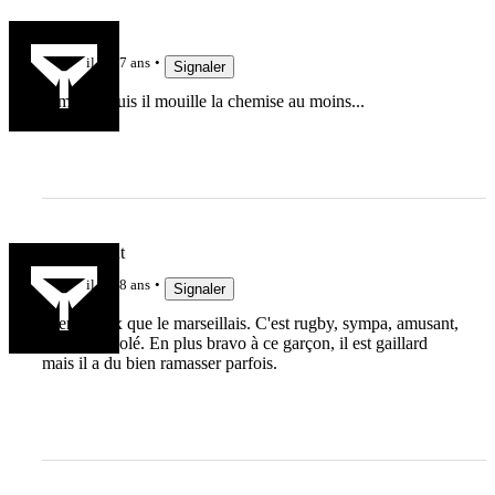
Yonolan
il y a 7 ans
Signaler
sympa et puis il mouille la chemise au moins...
Droitdevant
il y a 8 ans
Signaler
Bien mieux que le marseillais. C'est rugby, sympa, amusant,
j'ai bien rigolé. En plus bravo à ce garçon, il est gaillard
mais il a du bien ramasser parfois.