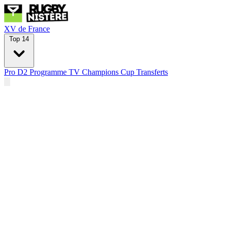
XV de France
Top 14
Pro D2
Programme TV
Champions Cup
Transferts