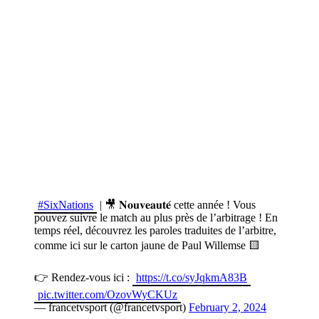
#SixNations
| 🎥 𝐍𝐨𝐮𝐯𝐞𝐚𝐮𝐭𝐞́ cette année ! Vous
pouvez suivre le match au plus près de l’arbitrage ! En
temps réel, découvrez les paroles traduites de l’arbitre,
comme ici sur le carton jaune de Paul Willemse 🟨
👉 Rendez-vous ici :
https://t.co/syJqkmA83B
pic.twitter.com/OzovWyCKUz
— francetvsport (@francetvsport)
February 2, 2024