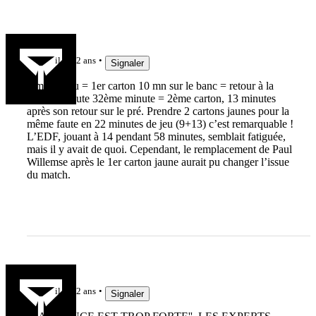
de1a15
il y a 2 ans
Signaler
9 mn de jeu = 1er carton 10 mn sur le banc = retour à la
19ème minute 32ème minute = 2ème carton, 13 minutes
après son retour sur le pré. Prendre 2 cartons jaunes pour la
même faute en 22 minutes de jeu (9+13) c’est remarquable !
L’EDF, jouant à 14 pendant 58 minutes, semblait fatiguée,
mais il y avait de quoi. Cependant, le remplacement de Paul
Willemse après le 1er carton jaune aurait pu changer l’issue
du match.
jojo7
il y a 2 ans
Signaler