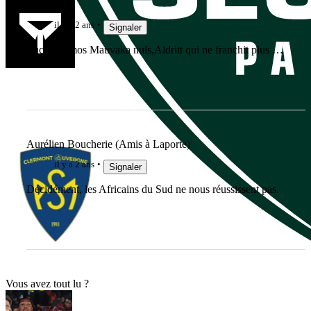
jujudethil
il y a 2 ans
Signaler
Lucus Ramos Mauvaka nuls,Aldritt qui ne franchit plus …
Aurélien Boucherie (Amis à Laporte)
il y a 2 ans
Signaler
Décidément, les Africains du Sud ne nous réussissent pas.
Vous avez tout lu ?