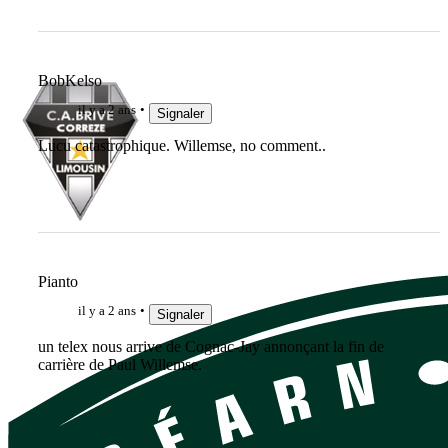
BobKelso
il y a 2 ans
Signaler
Lucu catastrophique. Willemse, no comment..
Pianto
il y a 2 ans
Signaler
un telex nous arrive de Cognac-Jay annonçant la fin de
carrière de Paul Willemse.