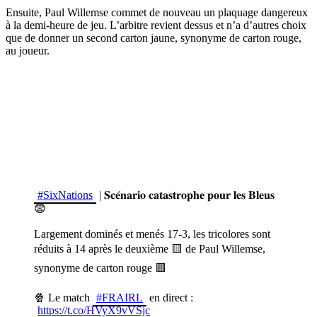
Ensuite, Paul Willemse commet de nouveau un plaquage dangereux
à la demi-heure de jeu. L’arbitre revient dessus et n’a d’autres choix
que de donner un second carton jaune, synonyme de carton rouge,
au joueur.
#SixNations
| 𝐒𝐜𝐞́𝐧𝐚𝐫𝐢𝐨 𝐜𝐚𝐭𝐚𝐬𝐭𝐫𝐨𝐩𝐡𝐞 𝐩𝐨𝐮𝐫 𝐥𝐞𝐬 𝐁𝐥𝐞𝐮𝐬
😨
Largement dominés et menés 17-3, les tricolores sont
réduits à 14 après le deuxième 🟨 de Paul Willemse,
synonyme de carton rouge 🟥
🍿 Le match
#FRAIRL
en direct :
https://t.co/HVyX9vVSjc