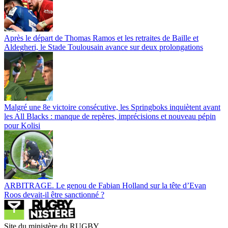
Après le départ de Thomas Ramos et les retraites de Baille et
Aldegheri, le Stade Toulousain avance sur deux prolongations
Malgré une 8e victoire consécutive, les Springboks inquiètent avant
les All Blacks : manque de repères, imprécisions et nouveau pépin
pour Kolisi
ARBITRAGE. Le genou de Fabian Holland sur la tête d’Evan
Roos devait-il être sanctionné ?
Site du ministère du RUGBY