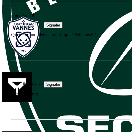
potemkine09
il y a 2 ans
Signaler
Quelle bonne idée d'avoir rappelé Willemse! /s
jujudethil
il y a 2 ans
Signaler
Vite Le Garrec