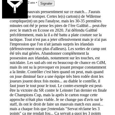
il y a 2 ans
Signaler
J'avais un mauvais pressentiment sur ce match... J'aurais
bien aimé me tromper. Certes le(s) carton(s) de Willemse
complique(nt) un peu l'analyse, mais les 30-35 premières
minutes ont été je pense les pires de l’ère Galthié... peut-être
avec le match en Ecosse en 2020. J'ai défendu Galthié
précédemment, mais la il a été battu a plate couture sur la
tactique. Tout n'est pas a jeter offensivement mais je n'ai pas
l'impression que l'on n'ait jamais surpris les irlandais
(défensivement non plus d'ailleurs). Les sorties de camp ont
été très mal gérées. Abandonner complètement la
possession aux irlandais, notamment sur les touches, est
suicidaire. Les sud-afs ont eu beaucoup de chance en CdM,
mais ils ont su la provoquer en jouant presque constamment
a la limite. Contrôler c'est bien quand on peut, mais quand
on joue diminué face a une équipe très bien rodée dont les
joueurs jouent deux fois moins... au diable le contrôle, il
faut jouer le tout pour le tout. Le contre-exemple est peut-
être la victoire du SR contre le Leinster l'an dernier en finale
de Champions Cup, mais la après le carton rouge cette
approche n'était plus viable. Je ne change pas d'avis sur le
staff, ils ont le droit de faire un mauvais match eux aussi...
mais a chaque fois que j'entendais "Servat réclame les 3
points" ça me rendait fou... Ça servait a quoi les 3 points