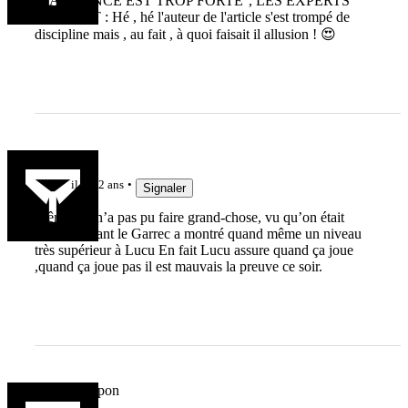
''LA FRANCE EST TROP FORTE'', LES EXPERTS
PARLENT : Hé , hé l'auteur de l'article s'est trompé de
discipline mais , au fait , à quoi faisait il allusion ! 😍
jujudethil
il y a 2 ans
Signaler
Même s’il n’a pas pu faire grand-chose, vu qu’on était
bouffé devant le Garrec a montré quand même un niveau
très supérieur à Lucu En fait Lucu assure quand ça joue
,quand ça joue pas il est mauvais la preuve ce soir.
Cyclotherapon