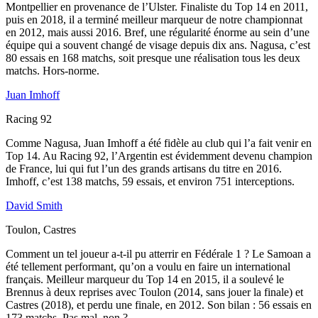
Montpellier en provenance de l’Ulster. Finaliste du Top 14 en 2011,
puis en 2018, il a terminé meilleur marqueur de notre championnat
en 2012, mais aussi 2016. Bref, une régularité énorme au sein d’une
équipe qui a souvent changé de visage depuis dix ans. Nagusa, c’est
80 essais en 168 matchs, soit presque une réalisation tous les deux
matchs. Hors-norme.
Juan Imhoff
Racing 92
Comme Nagusa, Juan Imhoff a été fidèle au club qui l’a fait venir en
Top 14. Au Racing 92, l’Argentin est évidemment devenu champion
de France, lui qui fut l’un des grands artisans du titre en 2016.
Imhoff, c’est 138 matchs, 59 essais, et environ 751 interceptions.
David Smith
Toulon, Castres
Comment un tel joueur a-t-il pu atterrir en Fédérale 1 ? Le Samoan a
été tellement performant, qu’on a voulu en faire un international
français. Meilleur marqueur du Top 14 en 2015, il a soulevé le
Brennus à deux reprises avec Toulon (2014, sans jouer la finale) et
Castres (2018), et perdu une finale, en 2012. Son bilan : 56 essais en
173 matchs. Pas mal, non ?