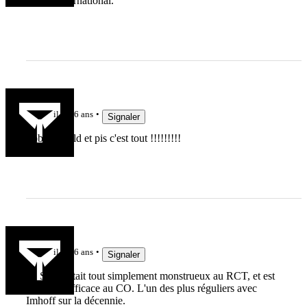
niveau international.
Val 38
il y a 6 ans
Signaler
Toby Arnold et pis c'est tout !!!!!!!!!
SachaSua
il y a 6 ans
Signaler
D. Smith était tout simplement monstrueux au RCT, et est
resté très efficace au CO. L'un des plus réguliers avec
Imhoff sur la décennie.