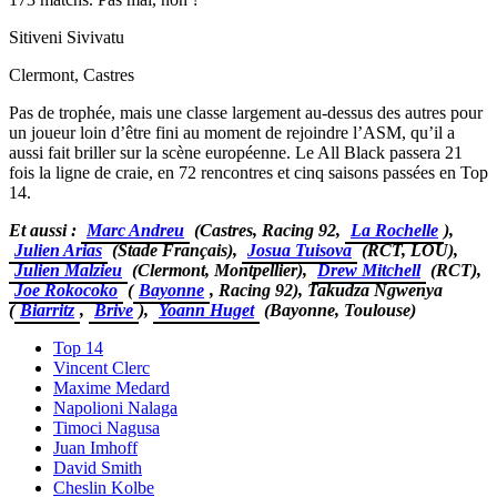
Sitiveni Sivivatu
Clermont, Castres
Pas de trophée, mais une classe largement au-dessus des autres pour
un joueur loin d’être fini au moment de rejoindre l’ASM, qu’il a
aussi fait briller sur la scène européenne. Le All Black passera 21
fois la ligne de craie, en 72 rencontres et cinq saisons passées en Top
14.
Et aussi :
Marc Andreu
(Castres, Racing 92,
La Rochelle
),
Julien Arias
(Stade Français),
Josua Tuisova
(RCT, LOU),
Julien Malzieu
(Clermont, Montpellier),
Drew Mitchell
(RCT),
Joe Rokocoko
(
Bayonne
, Racing 92), Takudza Ngwenya
(
Biarritz
,
Brive
),
Yoann Huget
(Bayonne, Toulouse)
Top 14
Vincent Clerc
Maxime Medard
Napolioni Nalaga
Timoci Nagusa
Juan Imhoff
David Smith
Cheslin Kolbe