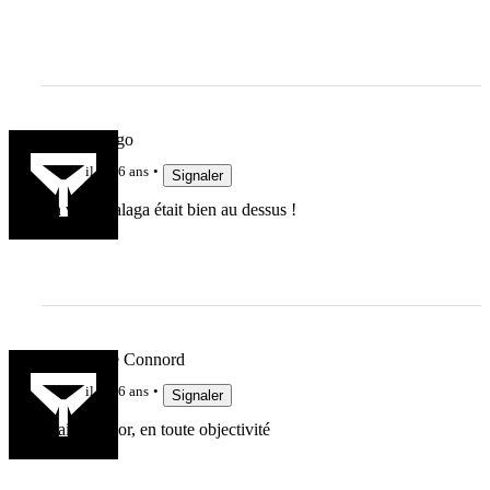
Peyolegringo
il y a 6 ans
Signaler
En vrai, Nalaga était bien au dessus !
Imblairable Connord
il y a 6 ans
Signaler
Blair Connor, en toute objectivité