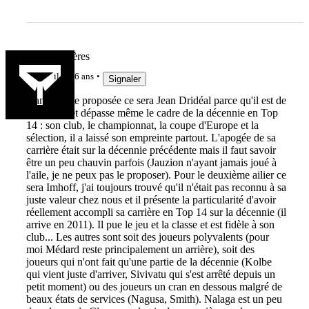
Team Viscères
il y a 6 ans
Signaler
Dans la liste proposée ce sera Jean Dridéal parce qu'il est de
la maison et dépasse même le cadre de la décennie en Top
14 : son club, le championnat, la coupe d'Europe et la
sélection, il a laissé son empreinte partout. L'apogée de sa
carrière était sur la décennie précédente mais il faut savoir
être un peu chauvin parfois (Jauzion n'ayant jamais joué à
l'aile, je ne peux pas le proposer). Pour le deuxième ailier ce
sera Imhoff, j'ai toujours trouvé qu'il n'était pas reconnu à sa
juste valeur chez nous et il présente la particularité d'avoir
réellement accompli sa carrière en Top 14 sur la décennie (il
arrive en 2011). Il pue le jeu et la classe et est fidèle à son
club... Les autres sont soit des joueurs polyvalents (pour
moi Médard reste principalement un arrière), soit des
joueurs qui n'ont fait qu'une partie de la décennie (Kolbe
qui vient juste d'arriver, Sivivatu qui s'est arrêté depuis un
petit moment) ou des joueurs un cran en dessous malgré de
beaux états de services (Nagusa, Smith). Nalaga est un peu