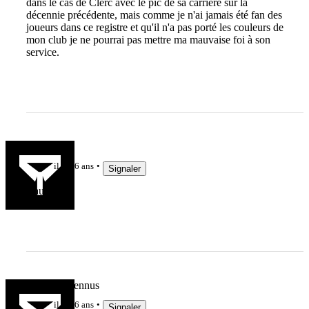
dans le cas de Clerc avec le pic de sa carrière sur la
décennie précédente, mais comme je n'ai jamais été fan des
joueurs dans ce registre et qu'il n'a pas porté les couleurs de
mon club je ne pourrai pas mettre ma mauvaise foi à son
service.
Ahma
il y a 6 ans
Signaler
Caucau.
Tolosus Brennus
il y a 6 ans
Signaler