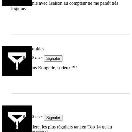
de la décennie avec 1saison au compteur ne me paraît très
logique.
Tom_31_Youkies
il y a 6 ans
Signaler
décennie sans Rougerie, serieux ?!!
Cote rotie
il y a 6 ans
Signaler
Imhoff et Clerc, les plus réguliers tant en Top 14 qu'au