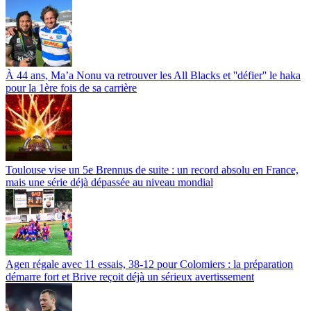
À 44 ans, Ma’a Nonu va retrouver les All Blacks et ''défier'' le haka
pour la 1ère fois de sa carrière
Toulouse vise un 5e Brennus de suite : un record absolu en France,
mais une série déjà dépassée au niveau mondial
Agen régale avec 11 essais, 38-12 pour Colomiers : la préparation
démarre fort et Brive reçoit déjà un sérieux avertissement