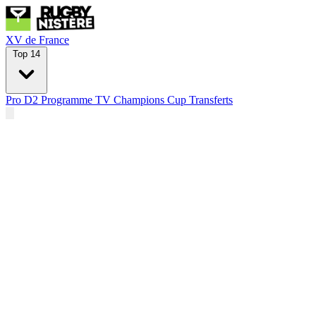
XV de France
Top 14
Pro D2
Programme TV
Champions Cup
Transferts