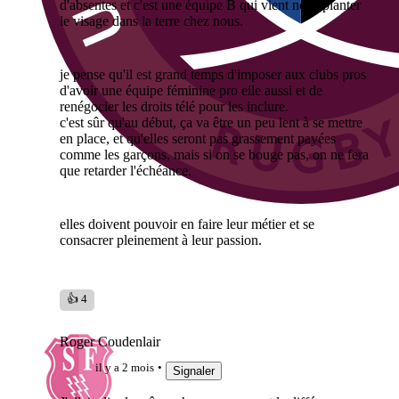
d'absentes et c'est une équipe B qui vient nous planter
le visage dans la terre chez nous.
je pense qu'il est grand temps d'imposer aux clubs pros
d'avoir une équipe féminine pro elle aussi et de
renégocier les droits télé pour les inclure.
c'est sûr qu'au début, ça va être un peu lent à se mettre
en place, et qu'elles seront pas grassement payées
comme les garçons, mais si on se bouge pas, on ne fera
que retarder l'échéance.
elles doivent pouvoir en faire leur métier et se
consacrer pleinement à leur passion.
👍 4
Roger Coudenlair
il y a 2 mois
Signaler