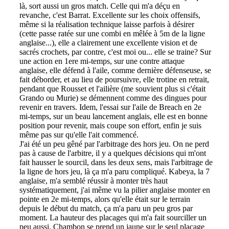
là, sort aussi un gros match. Celle qui m'a déçu en
revanche, c'est Barrat. Excellente sur les choix offensifs,
même si la réalisation technique laisse parfois à désirer
(cette passe ratée sur une combi en mêlée à 5m de la ligne
anglaise...), elle a clairement une excellente vision et de
sacrés crochets, par contre, c'est moi ou... elle se traine? Sur
une action en 1ere mi-temps, sur une contre attaque
anglaise, elle défend à l'aile, comme dernière défenseuse, se
fait déborder, et au lieu de poursuivre, elle trotine en retrait,
pendant que Rousset et l'ailière (me souvient plus si c'était
Grando ou Murie) se démennent comme des dingues pour
revenir en travers. Idem, l'essai sur l'aile de Breach en 2e
mi-temps, sur un beau lancement anglais, elle est en bonne
position pour revenir, mais coupe son effort, enfin je suis
même pas sur qu'elle l'ait commencé.
J'ai été un peu gêné par l'arbitrage des hors jeu. On ne perd
pas à cause de l'arbitre, il y a quelques décisions qui m'ont
fait hausser le sourcil, dans les deux sens, mais l'arbitrage de
la ligne de hors jeu, là ça m'a paru compliqué. Kabeya, la 7
anglaise, m'a semblé réussir à monter très haut
systématiquement, j'ai même vu la pilier anglaise monter en
pointe en 2e mi-temps, alors qu'elle était sur le terrain
depuis le début du match, ça m'a paru un peu gros par
moment. La hauteur des placages qui m'a fait sourciller un
peu aussi, Chambon se prend un jaune sur le seul placage