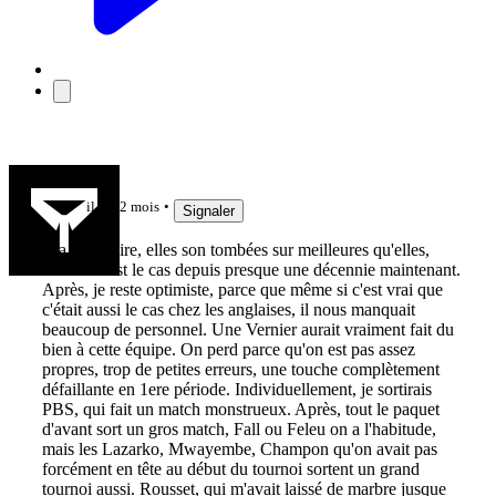
O'Livey
il y a 2 mois
Signaler
Y'a pas à dire, elles son tombées sur meilleures qu'elles,
comme c'est le cas depuis presque une décennie maintenant.
Après, je reste optimiste, parce que même si c'est vrai que
c'était aussi le cas chez les anglaises, il nous manquait
beaucoup de personnel. Une Vernier aurait vraiment fait du
bien à cette équipe. On perd parce qu'on est pas assez
propres, trop de petites erreurs, une touche complètement
défaillante en 1ere période. Individuellement, je sortirais
PBS, qui fait un match monstrueux. Après, tout le paquet
d'avant sort un gros match, Fall ou Feleu on a l'habitude,
mais les Lazarko, Mwayembe, Champon qu'on avait pas
forcément en tête au début du tournoi sortent un grand
tournoi aussi. Rousset, qui m'avait laissé de marbre jusque