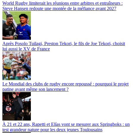
World Rugby limiterait les réunions entre arbitres et entraîneurs :
Steve Hansen redoute une montée de la méfiance avant 2027
Après Posolo Tuilagi, Preston Tekori, le fils de Joe Tekori, choisit
lui aussi le XV de France
Le Mondial des clubs de rugby encore repoussé : pourquoi le projet
patine avant même son lancement ?
À 21 et 22 ans, Rapetti et Elías vont se mesurer aux Springboks : un
test grandeur nature pour les deux jeunes Toulousains