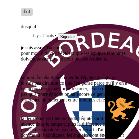
👍 4
dusqual
il y a 2 mois
Signaler
je suis assez d'accord
pour moi, il devient évident que les équipes féminines
doivent passer pros et pour plusieurs raisons.
la première étant bien entendu l'égalité des genres.
je vais pas dire tout ce que j'en pense parce qu'il y en a
beaucoup trop, mais pour résumer, je ne comprends
pas qu'à notre époque on ait encore ce genre de
différence de traitement entre hommes et femmes.
la deuxième est bien entendu l'équité sportive. plus on
avance dans le temps et plus la différence entre des
pros et des amateurs va creuser l'écart. d'ailleurs
comme tu le soulignes, les anglaises ont énormément