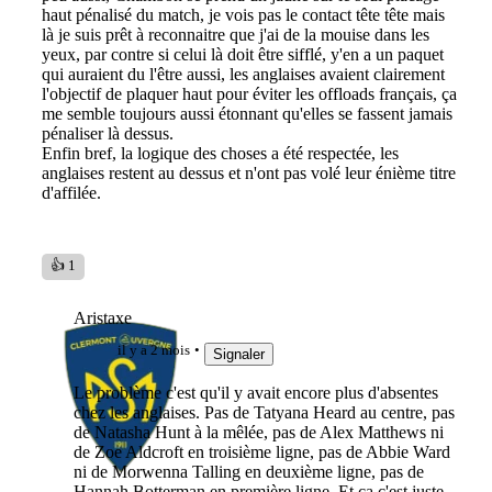
haut pénalisé du match, je vois pas le contact tête tête mais
là je suis prêt à reconnaitre que j'ai de la mouise dans les
yeux, par contre si celui là doit être sifflé, y'en a un paquet
qui auraient du l'être aussi, les anglaises avaient clairement
l'objectif de plaquer haut pour éviter les offloads français, ça
me semble toujours aussi étonnant qu'elles se fassent jamais
pénaliser là dessus.
Enfin bref, la logique des choses a été respectée, les
anglaises restent au dessus et n'ont pas volé leur énième titre
d'affilée.
👍 1
Aristaxe
il y a 2 mois
Signaler
Le problème c'est qu'il y avait encore plus d'absentes
chez les anglaises. Pas de Tatyana Heard au centre, pas
de Natasha Hunt à la mêlée, pas de Alex Matthews ni
de Zoe Aldcroft en troisième ligne, pas de Abbie Ward
ni de Morwenna Talling en deuxième ligne, pas de
Hannah Botterman en première ligne. Et ça c'est juste