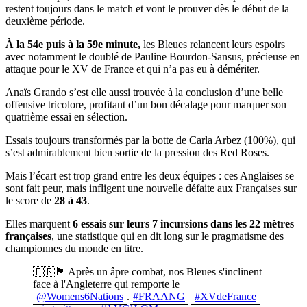
restent toujours dans le match et vont le prouver dès le début de la
deuxième période.
À la 54e puis à la 59e minute,
les Bleues relancent leurs espoirs
avec notamment le doublé de Pauline Bourdon-Sansus, précieuse en
attaque pour le XV de France et qui n’a pas eu à démériter.
Anaïs Grando s’est elle aussi trouvée à la conclusion d’une belle
offensive tricolore, profitant d’un bon décalage pour marquer son
quatrième essai en sélection.
Essais toujours transformés par la botte de Carla Arbez (100%), qui
s’est admirablement bien sortie de la pression des Red Roses.
Mais l’écart est trop grand entre les deux équipes : ces Anglaises se
sont fait peur, mais infligent une nouvelle défaite aux Françaises sur
le score de
28 à 43
.
Elles marquent
6 essais sur leurs 7 incursions dans les 22 mètres
françaises
, une statistique qui en dit long sur le pragmatisme des
championnes du monde en titre.
🇫🇷🏴󠁧󠁢󠁥󠁮󠁧󠁿 Après un âpre combat, nos Bleues s'inclinent
face à l'Angleterre qui remporte le
@Womens6Nations
.
#FRAANG
#XVdeFrance