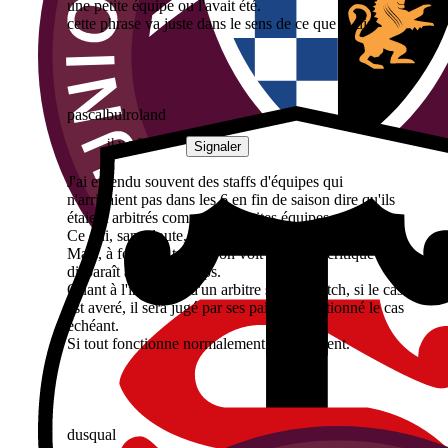
une petite équipe ou l'avait été.
cette phrase va juste dans le sens de ce que je dis.
pascalbulroland
il y a 2 mois
Signaler
J'ai entendu souvent des staffs d'équipes qui
n'arrivaient pas dans les 6 en fin de saison dire qu'ils
étaient arbitrés comme des petites équipes...
Ce qui, sans doute, était vrai malheureusement.
Mais, à force de travail, on voit que cette critique
disparaît au fil du temps.
Quant à l'influence d'un arbitre sur un match, si le cas
est averé, il sera jugé par ses pairs et sanctionné le cas
échéant.
Si tout fonctionne normalement évidemment.
dusqual