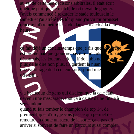
au vu de certaines décisions arbitrales, il était écrit
quelque part que ce match, le rct devait le gagner.
j'avais commencé à regarder le stade toulousain le
samedi et j'ai arrêté très tôt quand j'ai vu mr brousset
(encore lui) remettre le stade dans le match à la demi
heure.
ça fait déjà un certains temps que je dis que l'arbitrage
est problématique (pour ne pas dire ridicule) en top 14.
désormais, les joueurs et le staff de l'ubb ne se cachent
plus de le dire non plus. ils gardent la nuance en disant
que l'arbitrage de la cc leur correspond mieux, plus
offensif...
y a beaucoup de gens qui disaient que la cc c'était
devenu une mascarade. tout ça à cause d'une finale à
sens unique.
quand tu fais tomber le champion de top 14, de
premiership et d'urc, je vois pas ce qui permet de
remettre en doute un sacre de la sorte. ça a pas dû
arriver si souvent de faire un parcours aussi complet.