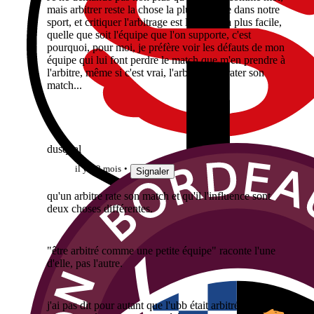
mais arbitrer reste la chose la plus difficile dans notre
sport, et critiquer l'arbitrage est la chose la plus facile,
quelle que soit l'équipe que l'on supporte, c'est
pourquoi, pour moi, je préfère voir les défauts de mon
équipe qui lui font perdre le match que m'en prendre à
l'arbitre, même si c'est vrai, l'arbitre peut rater son
match...
dusqual
il y a 2 mois
Signaler
qu'un arbitre rate son match et qu'il l'influence sont
deux choses différentes.
"être arbitré comme une petite équipe" raconte l'une
d'elle, pas l'autre.
j'ai pas dit pour autant que l'ubb était arbitrée comme