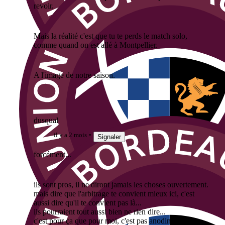
revoir.
Mais la réalité c'est que tu te perds le match solo,
comme quand on est allé à Montpellier.
A l'image de notre saison.
dusqual
il y a 2 mois
Signaler
forcément...
ils sont pros, il ne diront jamais les choses ouvertement.
mais dire que l'arbitrage te convient mieux ici, c'est
aussi dire qu'il te convient pas là...
ils pourraient tout aussi bien ne rien dire...
c'est pour ça que pour moi, c'est pas anodin.