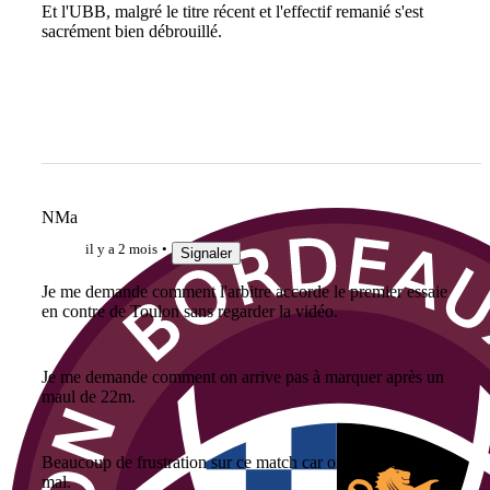
Et l'UBB, malgré le titre récent et l'effectif remanié s'est
sacrément bien débrouillé.
NMa
il y a 2 mois
Signaler
Je me demande comment l'arbitre accorde le premier essaie
en contre de Toulon sans regarder la vidéo.
Je me demande comment on arrive pas à marquer après un
maul de 22m.
Beaucoup de frustration sur ce match car on était pas trop
mal.