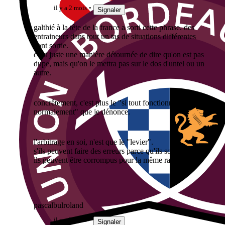
il y a 2 mois
Signaler
galthié à la tête de la france a sorti cette phrase. des
entraineurs dans tout un tas de situations différentes
l'ont sortie.
c'est juste une manière détournée de dire qu'on est pas
dupe, mais qu'on le mettra pas sur le dos d'untel ou un
autre.
concrêtement, c'est plus le "si tout fonctionne
normalement" que je dénonce.
l'arbitrage en soi, n'est que le "levier".
s'ils peuvent faire des erreurs parce qu'ils sont humains,
ils peuvent être corrompus pour la même raison.
pascalbulroland
il y a 2 mois
Signaler