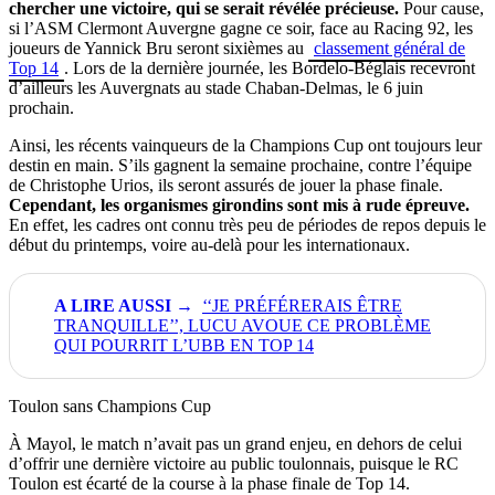
chercher une victoire, qui se serait révélée précieuse.
Pour cause,
si l’ASM Clermont Auvergne gagne ce soir, face au Racing 92, les
joueurs de Yannick Bru seront sixièmes au
classement général de
Top 14
. Lors de la dernière journée, les Bordelo-Béglais recevront
d’ailleurs les Auvergnats au stade Chaban-Delmas, le 6 juin
prochain.
Ainsi, les récents vainqueurs de la Champions Cup ont toujours leur
destin en main. S’ils gagnent la semaine prochaine, contre l’équipe
de Christophe Urios, ils seront assurés de jouer la phase finale.
Cependant, les organismes girondins sont mis à rude épreuve.
En effet, les cadres ont connu très peu de périodes de repos depuis le
début du printemps, voire au-delà pour les internationaux.
‘‘JE PRÉFÉRERAIS ÊTRE
TRANQUILLE’’, LUCU AVOUE CE PROBLÈME
QUI POURRIT L’UBB EN TOP 14
Toulon sans Champions Cup
À Mayol, le match n’avait pas un grand enjeu, en dehors de celui
d’offrir une dernière victoire au public toulonnais, puisque le RC
Toulon est écarté de la course à la phase finale de Top 14.