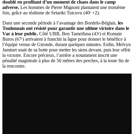
doublé en profitant d’un moment de chaos dans le camp
adverse.
Les hommes de Pierre Mignoni plantaient une troisième
fois, grâce au réalisme de Setariki Tuicuvu (40ᵉ +2).
Dans une seconde période à l’avantage des Bordelo-Béglais,
les
Toulonnais ont résisté pour garantir une ultime victoire dans le
Var à leur public.
Côté UBB, Ben Tameifuna (43ᵉ) et Romain
Buros (67ᵉ) arrivaient à franchir la ligne pour donner le bénéfice à
l’équipe venue de Gironde, durant quelques minutes. Enfin, Melvyn
Jaminet usait de sa botte pour mettre les siens devant, puis leur offrir
la victoire. Encore précieux, l’arrière a notamment inscrit une
pénalité magistrale à plus de 50 mètres des perches, à la toute fin de
la rencontre.