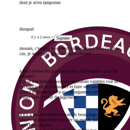
dont je m'en tamponne
dusqual
il y a 2 mois
Signaler
mouais, c'est pas forcément institutionnel. et si c'était le
cas, je serais pas beaucoup plus choqué.
à quel niveau les perfs sont elles décortiquées pour les
arbitres?
il peut très bien trouver des arguments valables voir des
excuses pour se dédouaner et faire son mea culpa
quand réellement il n'a aucun argument permettant
d'aller vers l'erreur de jugement.
il n'y a pas forcément besoin de beaucoup de décisions
litigieuses pour faire basculer un match, juste quelques
unes bien placées.