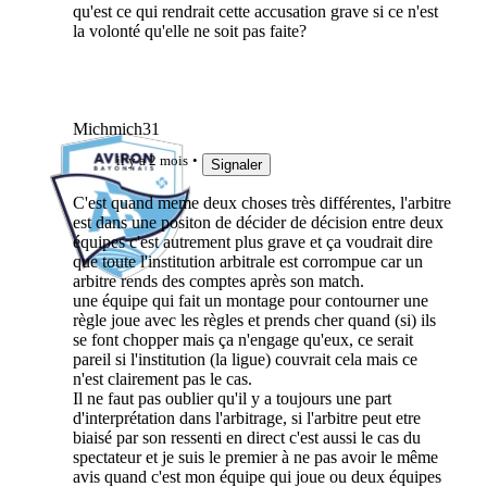
qu'est ce qui rendrait cette accusation grave si ce n'est
la volonté qu'elle ne soit pas faite?
Michmich31
il y a 2 mois
Signaler
C'est quand meme deux choses très différentes, l'arbitre
est dans une positon de décider de décision entre deux
équipes c'est autrement plus grave et ça voudrait dire
que toute l'institution arbitrale est corrompue car un
arbitre rends des comptes après son match.
une équipe qui fait un montage pour contourner une
règle joue avec les règles et prends cher quand (si) ils
se font chopper mais ça n'engage qu'eux, ce serait
pareil si l'institution (la ligue) couvrait cela mais ce
n'est clairement pas le cas.
Il ne faut pas oublier qu'il y a toujours une part
d'interprétation dans l'arbitrage, si l'arbitre peut etre
biaisé par son ressenti en direct c'est aussi le cas du
spectateur et je suis le premier à ne pas avoir le même
avis quand c'est mon équipe qui joue ou deux équipes