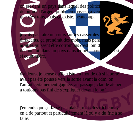
on est dans un pays dans lequel des politiciens
détournent l'argent public en masse. ça veut pas dire
que c'est tous, mais ça existe, beaucoup.
je vais pas faire un cours sur les casseroles de nos
dirigeants, ça prendrait des mois. mais penser que des
arbitres puissent être corrompus c'est loin d'être
déconnant. dans un pays dans lequel la corruption est
si coutumière.
d'ailleurs, je pense qu'il existe un monde où si laporte
avait pas été poussé vers la sortie avant la cdm, on
l'aurait certainement gagnée. au passage, claude atcher
a toujours pas fini de s'expliquer devant le pnf...
j'entends que ça fasse pas plaisir, mais des tricheurs y
en a de partout et particulièrement là où y a du fric à se
faire.