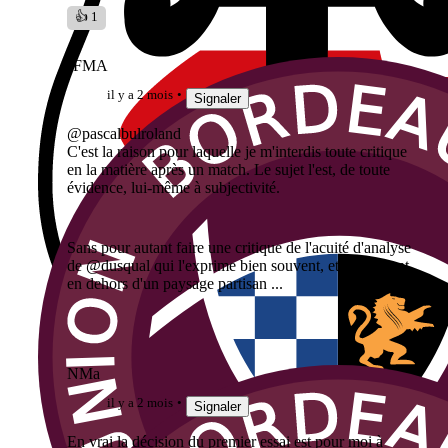
👍 1
JFMA
il y a 2 mois
Signaler
@pascalbulroland
C'est la raison pour laquelle je m'interdis toute critique
en la matière après un match. Le sujet l'est, de toute
évidence, lui-même à subjectivité.
Sans pour autant faire une critique de l'acuité d'analyse
de @dusqual qui l'exprime bien souvent, et tout autant,
en dehors d'un paysage partisan ...
NMa
il y a 2 mois
Signaler
En vrai la décision du premier essai est pour moi à