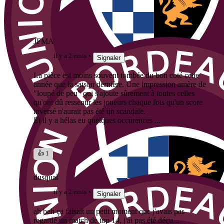
JFMA
il y a 2 mois
Signaler
La pièce est moins souvent tombée du bon coté cette
année que la saison dernière. Une impression amère de
"loupé de peu" qui s'ajoute sûrement à toutes celles
qu'ont dû ressentir les joueurs chaque fois qu'un score
inversé n'aurait pas été un scandale.
Et il y a hélas eu quelques occurences ...
👍 1
dusqual
il y a 2 mois
Signaler
ah beh ça faisait un petit moment que j'avais pas
regardé un match de top 14, j'ai pas été déçu...