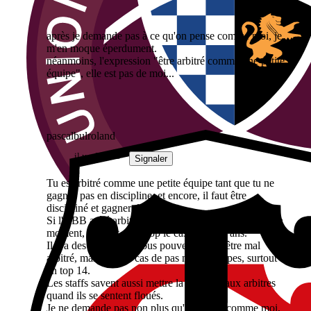
après je demande pas à ce qu'on pense comme moi, je
m'en moque éperdument.
néanmoins, l'expression "être arbitré comme une petite
équipe", elle est pas de moi...
pascalbulroland
il y a 2 mois
Signaler
Tu es arbitré comme une petite équipe tant que tu ne
gagnes pas en discipline, et encore, il faut être
discipliné et gagner des matchs...
Si l'UBB a été arbitré comme une "petite équipe" à un
moment, ce n'est plus trop le cas depuis 3 ans.
Il y a des matchs où vous pouvez penser être mal
arbitré, mais c'est le cas de pas mal d'équipes, surtout
en top 14.
Les staffs savent aussi mettre la pression aux arbitres
quand ils se sentent floués.
Je ne demande pas non plus qu'on pense comme moi,