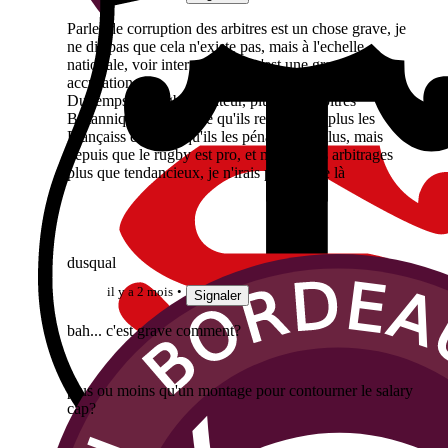
Parler de corruption des arbitres est un chose grave, je
ne dis pas que cela n'existe pas, mais à l'echelle
nationale, voir internationale, c'est une grave
accusation...
Du temps du rugby amateur, plusieurs arbitres
Britanniques ont avoué qu'ils regardaient plus les
Françaiss et donc, qu'ils les pénalisaient plus, mais
depuis que le rugby est pro, et malgré des arbitrages
plus que tendancieux, je n'irais pas jusque là
dusqual
il y a 2 mois
Signaler
bah... c'est grave comment?
plus ou moins qu'un montage pour contourner le salary
cap?