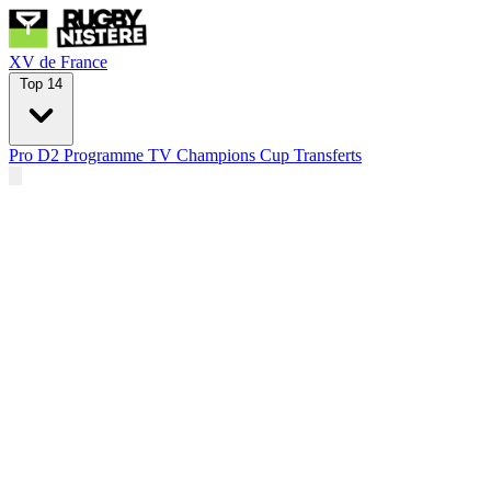
XV de France
Top 14
Pro D2
Programme TV
Champions Cup
Transferts