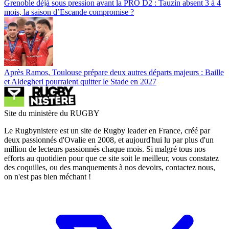
Grenoble déjà sous pression avant la PRO D2 : Tauzin absent 3 à 4
mois, la saison d’Escande compromise ?
Après Ramos, Toulouse prépare deux autres départs majeurs : Baille
et Aldegheri pourraient quitter le Stade en 2027
Site du ministère du RUGBY
Le Rugbynistere est un site de Rugby leader en France, créé par
deux passionnés d'Ovalie en 2008, et aujourd'hui lu par plus d'un
million de lecteurs passionnés chaque mois. Si malgré tous nos
efforts au quotidien pour que ce site soit le meilleur, vous constatez
des coquilles, ou des manquements à nos devoirs, contactez nous,
on n'est pas bien méchant !