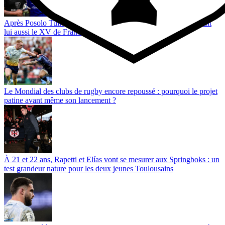
Après Posolo Tuilagi, Preston Tekori, le fils de Joe Tekori, choisit
lui aussi le XV de France
Le Mondial des clubs de rugby encore repoussé : pourquoi le projet
patine avant même son lancement ?
À 21 et 22 ans, Rapetti et Elías vont se mesurer aux Springboks : un
test grandeur nature pour les deux jeunes Toulousains