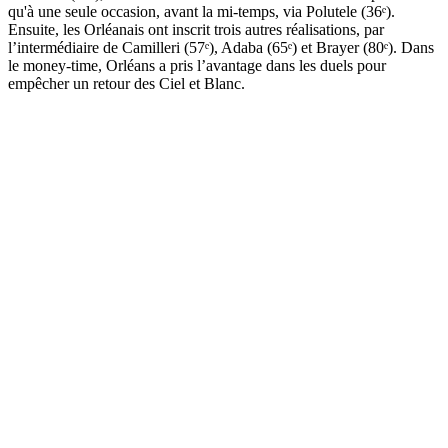
qu'à une seule occasion, avant la mi-temps, via Polutele (36ᵉ).
Ensuite, les Orléanais ont inscrit trois autres réalisations, par
l’intermédiaire de Camilleri (57ᵉ), Adaba (65ᵉ) et Brayer (80ᵉ). Dans
le money-time, Orléans a pris l’avantage dans les duels pour
empêcher un retour des Ciel et Blanc.