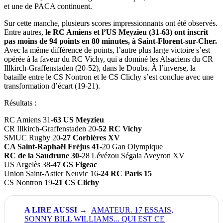
et une de PACA continuent.
Sur cette manche, plusieurs scores impressionnants ont été observés.
Entre autres,
le RC Amiens et l’US Meyzieu (31-63) ont inscrit
pas moins de 94 points en 80 minutes, à Saint-Florent-sur-Cher.
Avec la même différence de points, l’autre plus large victoire s’est
opérée à la faveur du RC Vichy, qui a dominé les Alsaciens du CR
Illkirch-Graffenstaden (20-52), dans le Doubs. À l’inverse, la
bataille entre le CS Nontron et le CS Clichy s’est conclue avec une
transformation d’écart (19-21).
Résultats :
RC Amiens 31
-63 US Meyzieu
CR Illkirch-Graffenstaden 20
-52 RC Vichy
SMUC Rugby 20
-27 Corbières XV
CA Saint-Raphaël Fréjus 41-
20 Gan Olympique
RC de la Saudrune 30-
28 Lévézou Ségala Aveyron XV
US Argelès 38
-47 GS Figeac
Union Saint-Astier Neuvic 16
-24 RC Paris 15
CS Nontron 19
-21 CS Clichy
AMATEUR. 17 ESSAIS,
SONNY BILL WILLIAMS... QUI EST CE