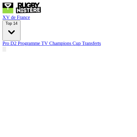
XV de France
Top 14
Pro D2
Programme TV
Champions Cup
Transferts