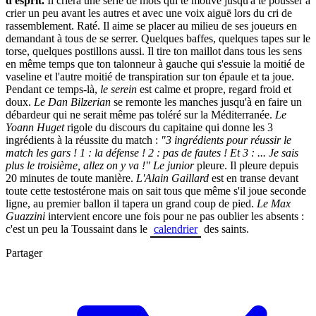
d'esprit.
Il criera une série de mots qui te motive jusqu'à te pousser à
crier un peu avant les autres et avec une voix
aiguë
lors du cri de
rassemblement. Raté. Il aime se placer au milieu de ses joueurs en
demandant à tous de se serrer. Quelques baffes, quelques tapes sur le
torse, quelques postillons aussi. Il tire ton maillot dans tous les sens
en même temps que ton talonneur à gauche qui s'essuie la moitié de
vaseline et l'autre moitié de transpiration sur ton épaule et ta joue.
Pendant ce temps-là,
le serein
est calme et propre, regard froid et
doux.
Le Dan Bilzerian
se remonte les manches jusqu'à en faire un
débardeur qui ne serait même pas toléré sur la Méditerranée.
Le
Yoann Huget
rigole du discours du capitaine qui donne les 3
ingrédients à la réussite du match :
"3 ingrédients pour réussir le
match les gars ! 1 : la défense ! 2 : pas de fautes ! Et 3 : ... Je sais
plus le troisième, allez on y va !"
Le junior
pleure. Il pleure depuis
20 minutes de toute manière.
L'Alain Gaillard
est en transe devant
toute cette testostérone mais on sait tous que même s'il joue seconde
ligne, au premier ballon il tapera un grand coup de pied.
Le Max
Guazzini
intervient encore une fois pour ne pas oublier les absents :
c'est un peu la Toussaint dans le
calendrier
des saints.
Partager