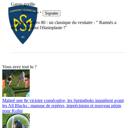
Garou-gorille
il y a 7 ans
Signaler
Dans les années 80 : un classique du vestiaire : " Ramsès a
encore pris tout l'élastoplaste !"
Vous avez tout lu ?
Malgré une 8e victoire consécutive, les Springboks inquiètent avant
les All Blacks : manque de repères, imprécisions et nouveau pépin
pour Kolisi