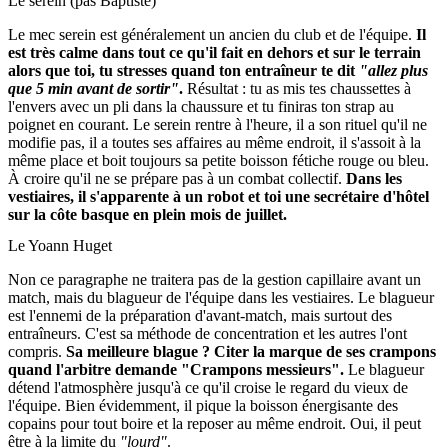
Le serein (pas Baptiste)
Le mec serein est généralement un ancien du club et de l'équipe.
Il
est très calme dans tout ce qu'il fait en dehors et sur le terrain
alors que toi, tu stresses quand ton entraîneur te dit
"allez plus
que 5 min avant de sortir"
.
Résultat : tu as mis tes chaussettes à
l'envers avec un pli dans la chaussure et tu finiras ton strap au
poignet en courant. Le serein rentre à l'heure, il a son rituel qu'il ne
modifie pas, il a toutes ses affaires au même endroit, il s'assoit à la
même place et boit toujours sa petite boisson fétiche rouge ou bleu.
À croire qu'il ne se prépare pas à un combat collectif.
Dans les
vestiaires, i
l s'apparente à un robot et toi une secrétaire d'hôtel
sur la côte basque en plein mois de juillet.
Le Yoann Huget
Non ce paragraphe ne traitera pas de la gestion capillaire avant un
match, mais du blagueur de l'équipe dans les vestiaires. Le blagueur
est l'ennemi de la préparation d'avant-match, mais surtout des
entraîneurs. C'est sa méthode de concentration et les autres l'ont
compris.
Sa meilleure blague ? Citer la marque de ses crampons
quand l'arbitre demande "Crampons messieurs".
Le blagueur
détend
l'atmosphère
jusqu'à ce qu'il croise le regard du vieux de
l'équipe. Bien
évidemment
, il pique la boisson énergisante des
copains pour tout boire et la reposer au même endroit. Oui, il peut
être à la limite du
"lourd"
.