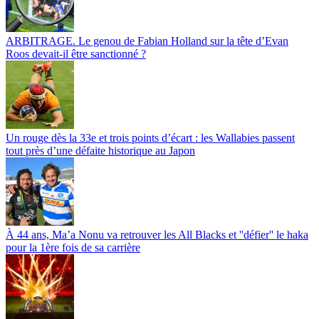
ARBITRAGE. Le genou de Fabian Holland sur la tête d’Evan
Roos devait-il être sanctionné ?
Un rouge dès la 33e et trois points d’écart : les Wallabies passent
tout près d’une défaite historique au Japon
À 44 ans, Ma’a Nonu va retrouver les All Blacks et ''défier'' le haka
pour la 1ère fois de sa carrière