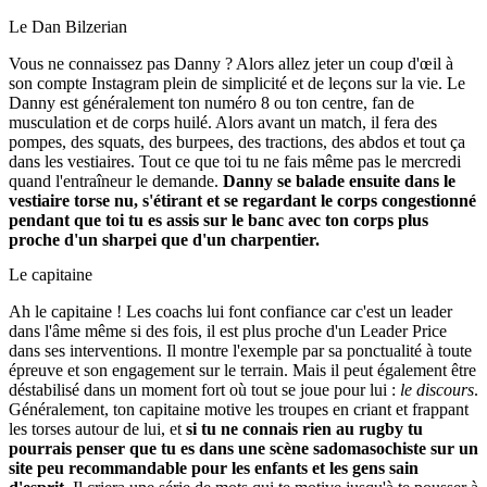
Le Dan Bilzerian
Vous ne connaissez pas Danny ? Alors allez jeter un coup d'œil à
son compte Instagram plein de simplicité et de leçons sur la vie. Le
Danny est généralement ton numéro 8 ou ton centre, fan de
musculation et de corps huilé. Alors avant un match, il fera des
pompes, des squats, des burpees, des tractions, des abdos et tout ça
dans les vestiaires. Tout ce que toi tu ne fais même pas le mercredi
quand l'entraîneur le demande.
Danny se balade ensuite dans le
vestiaire torse nu, s'étirant et se regardant le corps congestionné
pendant que toi tu es assis sur le banc avec ton corps plus
proche d'un sharpei que d'un charpentier.
Le capitaine
Ah le capitaine ! Les coachs lui font confiance car c'est un leader
dans l'âme même si des fois, il est plus proche d'un Leader Price
dans ses interventions. Il montre l'exemple par sa ponctualité à toute
épreuve et son engagement sur le terrain. Mais il peut également être
déstabilisé dans un moment fort où tout se joue pour lui :
le discours
.
Généralement, ton capitaine motive les troupes en criant et frappant
les torses autour de lui, et
si tu ne connais rien au rugby tu
pourrais penser que tu es dans une scène sadomasochiste sur un
site peu recommandable pour les enfants et les gens sain