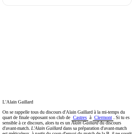
L'Alain Gaillard
On se rappelle tous du discours d'Alain Gaillard à la mi-temps du
quart de finale opposant son club de
Castres
à
Clermont
. Si tu es
sensible à ce discours, alors tu es un
Alain Gaillard
du discours
d'avant-match.
L'Alain Gaillard
dans sa préparation d'avant-match
est méticuleux, à partir du coup d'envoi du match de la B, il ne sourit