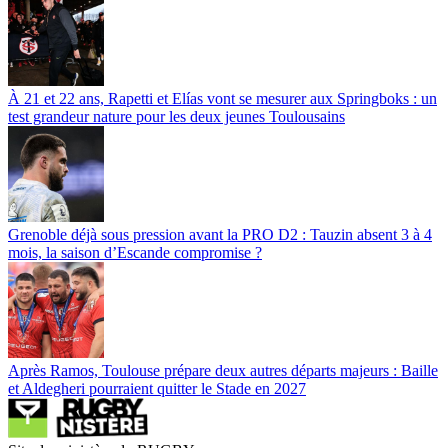
À 21 et 22 ans, Rapetti et Elías vont se mesurer aux Springboks : un
test grandeur nature pour les deux jeunes Toulousains
Grenoble déjà sous pression avant la PRO D2 : Tauzin absent 3 à 4
mois, la saison d’Escande compromise ?
Après Ramos, Toulouse prépare deux autres départs majeurs : Baille
et Aldegheri pourraient quitter le Stade en 2027