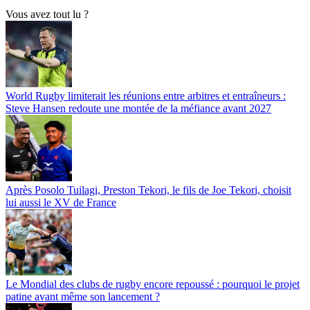
Vous avez tout lu ?
World Rugby limiterait les réunions entre arbitres et entraîneurs :
Steve Hansen redoute une montée de la méfiance avant 2027
Après Posolo Tuilagi, Preston Tekori, le fils de Joe Tekori, choisit
lui aussi le XV de France
Le Mondial des clubs de rugby encore repoussé : pourquoi le projet
patine avant même son lancement ?