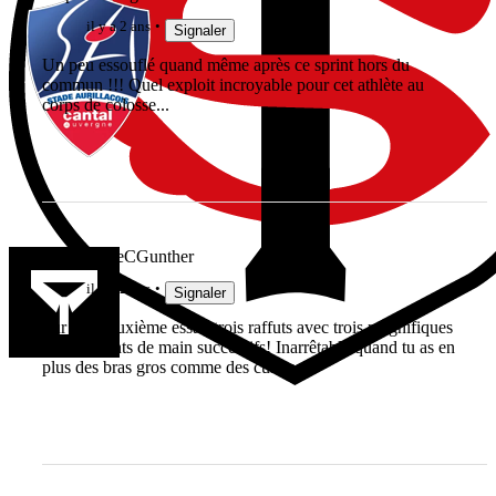
il y a 2 ans
Signaler
Un peu essouflé quand même après ce sprint hors du
commun !!! Quel exploit incroyable pour cet athlète au
corps de colosse...
lebonbernieCGunther
il y a 2 ans
Signaler
Sur son deuxième essai, trois raffuts avec trois magnifiques
changements de main successifs! Inarrêtable quand tu as en
plus des bras gros comme des cuisses!