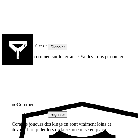
Jak3192
il y a 10 ans
Signaler
ils jouent à combien sur le terrain ? Ya des trous partout en
défense !
noComment
il y a 10 ans
Signaler
Certains joueurs des kings en sont vraiment loins et
devaient roupiller lors de la séance mise en place!