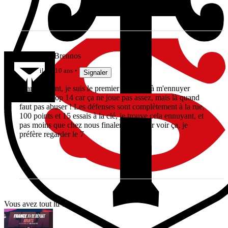
Vae Victis Brennos
il y a 10 ans
Signaler
Franchement, je suis le premier à râler et à m'ennuyer
devant le Top 14 car ça ne joue pas assez, mais là quand
faut pas abuser ! Les défenses sont complètement à la rue,
100 points et 15 essais à la clé, je trouve cela ennuyant, et
pas moins que chez nous finalement. Pour voir ça, je
préfère regarder le 7
Vous avez tout lu ?