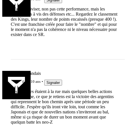
Signaler
Il faut relativiser, non pas cette performance, mais les
critiques vis à vis des défenses etc... Regardez le classement
des Kings, leur nombre de points encaissés (presque 400 !).
C'est une franchise créée pour faire le "nombre" et qui pour
le moment n'a pas la cohérence ni le niveau nécessaire pour
exister dans ce SR.
Le Haut Landais
il y a 10 ans
Signaler
Les défenses étaient à la rue mais quelques belles actions
quand même, ce que je retiens est la victoire des argentins
qui reprennent le bon chemin après une période un peu
difficile. J'espère qu'ils iront vite loin, tout comme les
Japonais et que de nouvelles nations s'inviteront au bal,
même si ça risque de durer un bon moment avant que
quelqun batte les neo-Z