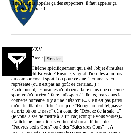
Il ne faut pas appeler ça des supporters, il faut appeler ça
des têtes de cons !
MARCFANXV
il y a 7 ans
Signaler
C'est Said Hirèche spécifiquement qui a été l'objet d'insultes
ou le collectif Briviste ? Ensuite, s'agit-il d'insultes à propos
du comportement sportif ou pour ce que l'homme est ou
représente (ou n'est pas au goût de certains...) ?
Evidemment, les insultes n'ont rien à faire dans une enceinte
sportive (n'ont rien à faire nulle-part d'ailleurs) mais dans la
connerie humaine, il y a une hiérarchie... Ce n'est pas pareil
qu'un braillard se lâche à coup de "Bouge ton cul feignasse
au prix où on te paye" où à coup de "Dégage de là sale...."
(je vous laisse de mettre à la fin l'adjectif que vous voulez)...
L'article ne nous dit pas vraiment si on a affaire à des
"Pauvres petits Cons" ou à des "Sales gros Cons".... A
partir d'un certain de niveau de connerie,il existe un arsenal