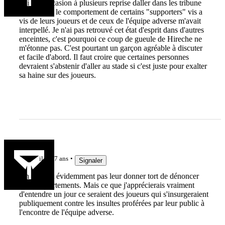
J'ai eu l'occasion à plusieurs reprise daller dans les tribune
du CAB et le comportement de certains "supporters" vis a
vis de leurs joueurs et de ceux de l'équipe adverse m'avait
interpellé. Je n'ai pas retrouvé cet état d'esprit dans d'autres
enceintes, c'est pourquoi ce coup de gueule de Hireche ne
m'étonne pas. C'est pourtant un garçon agréable à discuter
et facile d'abord. Il faut croire que certaines personnes
devraient s'abstenir d'aller au stade si c'est juste pour exalter
sa haine sur des joueurs.
Ahma
il y a 7 ans
Signaler
On ne peut évidemment pas leur donner tort de dénoncer
ces comportements. Mais ce que j'apprécierais vraiment
d'entendre un jour ce seraient des joueurs qui s'insurgeraient
publiquement contre les insultes proférées par leur public à
l'encontre de l'équipe adverse.