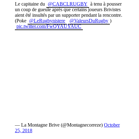
Le capitaine du
@CABCLRUGBY
à tenu à pousser
un coup de gueule après que certains joueurs Brivistes
aient été insultés par un supporter pendant la rencontre.
(Poke
@LeRugbynistere
@ValeursDuRugby
)
pic.twitter.com/FwQYAUYAUC
— La Montagne Brive (@Montagnecorreze)
October
25, 2018