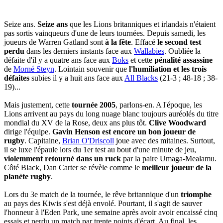
Seize ans.
Seize ans
que les Lions britanniques et irlandais n'étaient
pas sortis vainqueurs d'une de leurs tournées. Depuis samedi, les
joueurs de Warren Gatland sont
à la fête
. Effacé
le second test
perdu
dans les derniers instants face aux
Wallabies
. Oubliée la
défaite d'il y a quatre ans face aux
Boks
et cette
pénalité assassine
de
Morné Steyn
. Lointain souvenir que
l'humiliation et les trois
défaites
subies il y a huit ans face aux
All Blacks
(21-3 ; 48-18 ; 38-
19)...
Mais justement, cette
tournée 2005
, parlons-en. A l'époque, les
Lions arrivent au pays du long nuage blanc toujours auréolés du titre
mondial du XV de la Rose, deux ans plus tôt.
Clive Woodward
dirige l'équipe.
Gavin Henson est encore un bon joueur de
rugby
. Capitaine,
Brian O'Driscoll
joue avec des mitaines. Surtout,
il se luxe l'épaule lors du 1er test au bout d'une minute de jeu,
violemment retourné dans un ruck
par la paire Umaga-Mealamu.
Côté Black, Dan Carter se révèle comme le
meilleur joueur de la
planète rugby
.
Lors du 3e match de la tournée, le rêve britannique d'un
triomphe
au pays des Kiwis s'est déjà envolé. Pourtant, il s'agit de sauver
l'honneur à l'Eden Park, une semaine après avoir avoir encaissé cinq
essais et perdu un match par trente points d'écart. Au final, les