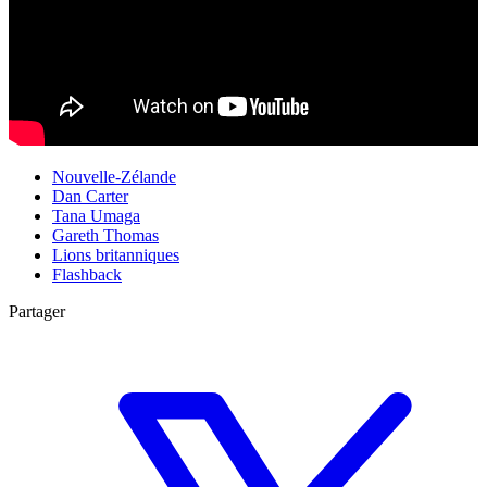
Nouvelle-Zélande
Dan Carter
Tana Umaga
Gareth Thomas
Lions britanniques
Flashback
Partager