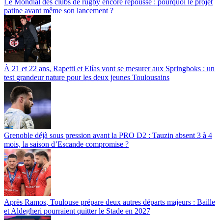
Le Mondial des clubs de rugby encore repoussé : pourquoi le projet
patine avant même son lancement ?
À 21 et 22 ans, Rapetti et Elías vont se mesurer aux Springboks : un
test grandeur nature pour les deux jeunes Toulousains
Grenoble déjà sous pression avant la PRO D2 : Tauzin absent 3 à 4
mois, la saison d’Escande compromise ?
Après Ramos, Toulouse prépare deux autres départs majeurs : Baille
et Aldegheri pourraient quitter le Stade en 2027