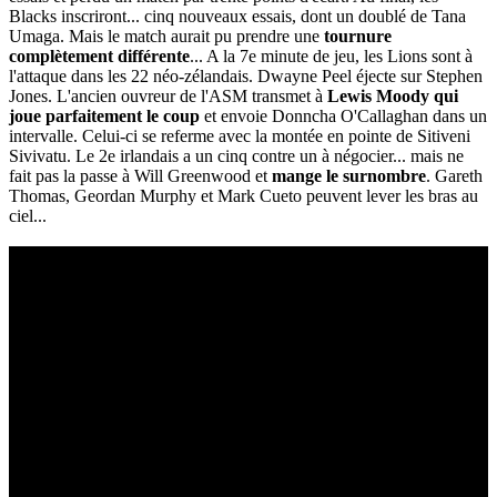
Blacks inscriront... cinq nouveaux essais, dont un doublé de Tana
Umaga. Mais le match aurait pu prendre une
tournure
complètement différente
... A la 7e minute de jeu, les Lions sont à
l'attaque dans les 22 néo-zélandais. Dwayne Peel éjecte sur Stephen
Jones. L'ancien ouvreur de l'ASM transmet à
Lewis Moody qui
joue parfaitement le coup
et envoie Donncha O'Callaghan dans un
intervalle. Celui-ci se referme avec la montée en pointe de Sitiveni
Sivivatu. Le 2e irlandais a un cinq contre un à négocier... mais ne
fait pas la passe à Will Greenwood et
mange le surnombre
. Gareth
Thomas, Geordan Murphy et Mark Cueto peuvent lever les bras au
ciel...