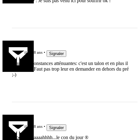
mésestimée : Je suis pas venu ici pour souffrir ok !
FRLab
il y a 8 ans
Signaler
double circonstances atténuantes: c'est un talon et en plus il
est Gallois Faut pas trop leur en demander en dehors du pré
;-)
vevere
il y a 8 ans
Signaler
Mooouuuuaaaahhhh...le con du jour ®